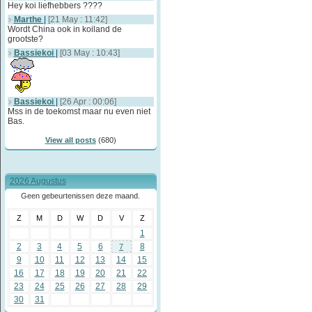
Hey koi liefhebbers ????
Marthe
|
[21 May : 11:42]
Wordt China ook in koiland de
grootste?
Bassiekoi
|
[03 May : 10:43]
Bassiekoi
|
[26 Apr : 00:06]
Mss in de toekomst maar nu even niet
Bas.
View all posts
(680)
2026 Augustus
Geen gebeurtenissen deze maand.
Z
M
D
W
D
V
Z
1
2
3
4
5
6
8
7
9
10
11
12
13
14
15
16
17
18
19
20
21
22
23
24
25
26
27
28
29
30
31