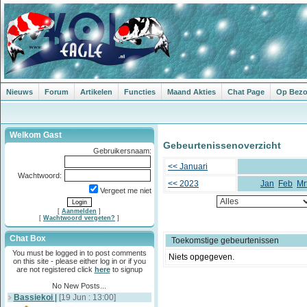
Nieuws
Forum
Artikelen
Functies
Maand Akties
Chat Page
Op Bezoe
Welkom Gast
Gebeurtenissenoverzicht
Gebruikersnaam:
<< Januari
Wachtwoord:
<< 2023
Jan
Feb
Mr
Vergeet me niet
[
Aanmelden
]
[
Wachtwoord vergeten?
]
Chat Box
Toekomstige gebeurtenissen
You must be logged in to post comments
Niets opgegeven.
on this site - please either log in or if you
are not registered click
here
to signup
No New Posts...
Bassiekoi
|
[19 Jun : 13:00]