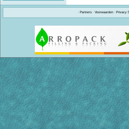
·
Partners
·
Voorwaarden
·
Privacy 