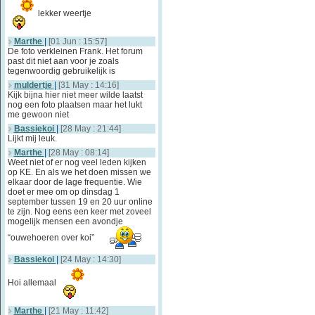
lekker weertje
Marthe
|
[01 Jun : 15:57]
De foto verkleinen Frank. Het forum
past dit niet aan voor je zoals
tegenwoordig gebruikelijk is
muldertje
|
[31 May : 14:16]
Kijk bijna hier niet meer wilde laatst
nog een foto plaatsen maar het lukt
me gewoon niet
Bassiekoi
|
[28 May : 21:44]
Lijkt mij leuk.
Marthe
|
[28 May : 08:14]
Weet niet of er nog veel leden kijken
op KE. En als we het doen missen we
elkaar door de lage frequentie. Wie
doet er mee om op dinsdag 1
september tussen 19 en 20 uur online
te zijn. Nog eens een keer met zoveel
mogelijk mensen een avondje
“ouwehoeren over koi”
Bassiekoi
|
[24 May : 14:30]
Hoi allemaal
Marthe
|
[21 May : 11:42]