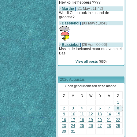
Hey koi liefhebbers ????
Marthe
|
[21 May : 11:42]
Wordt China ook in koiland de
grootste?
Bassiekoi
|
[03 May : 10:43]
Bassiekoi
|
[26 Apr : 00:06]
Mss in de toekomst maar nu even niet
Bas.
View all posts
(680)
2026 Augustus
Geen gebeurtenissen deze maand.
Z
M
D
W
D
V
Z
1
2
3
4
5
6
7
8
9
10
11
12
13
14
15
16
17
18
19
20
21
22
23
24
25
26
27
28
29
30
31