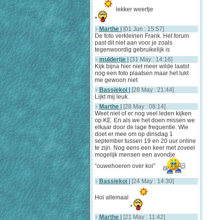
lekker weertje
Marthe
|
[01 Jun : 15:57]
De foto verkleinen Frank. Het forum
past dit niet aan voor je zoals
tegenwoordig gebruikelijk is
muldertje
|
[31 May : 14:16]
Kijk bijna hier niet meer wilde laatst
nog een foto plaatsen maar het lukt
me gewoon niet
Bassiekoi
|
[28 May : 21:44]
Lijkt mij leuk.
Marthe
|
[28 May : 08:14]
Weet niet of er nog veel leden kijken
op KE. En als we het doen missen we
elkaar door de lage frequentie. Wie
doet er mee om op dinsdag 1
september tussen 19 en 20 uur online
te zijn. Nog eens een keer met zoveel
mogelijk mensen een avondje
“ouwehoeren over koi”
Bassiekoi
|
[24 May : 14:30]
Hoi allemaal
Marthe
|
[21 May : 11:42]