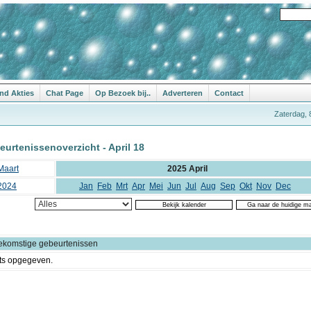
nd Akties
Chat Page
Op Bezoek bij..
Adverteren
Contact
Zaterdag, 
urtenissenoverzicht - April 18
Maart
2025 April
2024
Jan
Feb
Mrt
Apr
Mei
Jun
Jul
Aug
Sep
Okt
Nov
Dec
ekomstige gebeurtenissen
ts opgegeven.