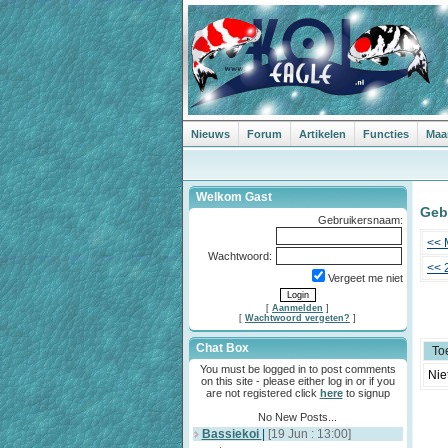
Nieuws
Forum
Artikelen
Functies
Maa
Welkom Gast
Gebe
Gebruikersnaam:
<< 
Wachtwoord:
<< 
Vergeet me niet
[
Aanmelden
]
[
Wachtwoord vergeten?
]
Chat Box
To
You must be logged in to post comments
Nie
on this site - please either log in or if you
are not registered click
here
to signup
No New Posts...
Bassiekoi
|
[19 Jun : 13:00]