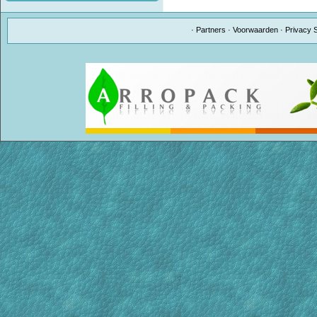
·
Partners
·
Voorwaarden
·
Privacy 