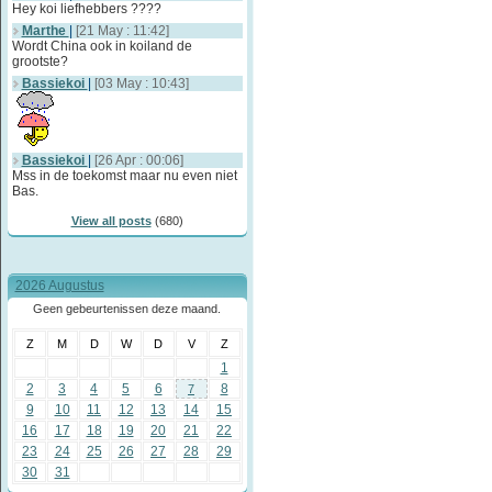
Hey koi liefhebbers ????
Marthe
|
[21 May : 11:42]
Wordt China ook in koiland de
grootste?
Bassiekoi
|
[03 May : 10:43]
Bassiekoi
|
[26 Apr : 00:06]
Mss in de toekomst maar nu even niet
Bas.
View all posts
(680)
2026 Augustus
Geen gebeurtenissen deze maand.
Z
M
D
W
D
V
Z
1
2
3
4
5
6
8
7
9
10
11
12
13
14
15
16
17
18
19
20
21
22
23
24
25
26
27
28
29
30
31