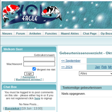
Nieuws
Forum
Artikelen
Functies
Maand Akties
Chat Page
Op Bezoe
Welkom Gast
Gebeurtenissenoverzicht - Okt
Gebruikersnaam:
<< September
Wachtwoord:
<< 2024
Jan
Feb
Mr
Vergeet me niet
[
Aanmelden
]
[
Wachtwoord vergeten?
]
Chat Box
Toekomstige gebeurtenissen
You must be logged in to post comments
Niets opgegeven.
on this site - please either log in or if you
are not registered click
here
to signup
No New Posts...
Bassiekoi
|
[19 Jun : 13:00]