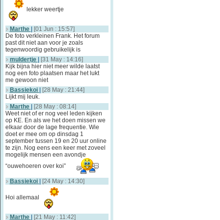
lekker weertje
Marthe
|
[01 Jun : 15:57]
De foto verkleinen Frank. Het forum
past dit niet aan voor je zoals
tegenwoordig gebruikelijk is
muldertje
|
[31 May : 14:16]
Kijk bijna hier niet meer wilde laatst
nog een foto plaatsen maar het lukt
me gewoon niet
Bassiekoi
|
[28 May : 21:44]
Lijkt mij leuk.
Marthe
|
[28 May : 08:14]
Weet niet of er nog veel leden kijken
op KE. En als we het doen missen we
elkaar door de lage frequentie. Wie
doet er mee om op dinsdag 1
september tussen 19 en 20 uur online
te zijn. Nog eens een keer met zoveel
mogelijk mensen een avondje
“ouwehoeren over koi”
Bassiekoi
|
[24 May : 14:30]
Hoi allemaal
Marthe
|
[21 May : 11:42]