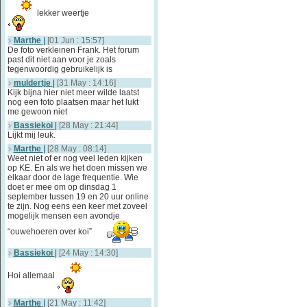
lekker weertje
Marthe
|
[01 Jun : 15:57]
De foto verkleinen Frank. Het forum
past dit niet aan voor je zoals
tegenwoordig gebruikelijk is
muldertje
|
[31 May : 14:16]
Kijk bijna hier niet meer wilde laatst
nog een foto plaatsen maar het lukt
me gewoon niet
Bassiekoi
|
[28 May : 21:44]
Lijkt mij leuk.
Marthe
|
[28 May : 08:14]
Weet niet of er nog veel leden kijken
op KE. En als we het doen missen we
elkaar door de lage frequentie. Wie
doet er mee om op dinsdag 1
september tussen 19 en 20 uur online
te zijn. Nog eens een keer met zoveel
mogelijk mensen een avondje
“ouwehoeren over koi”
Bassiekoi
|
[24 May : 14:30]
Hoi allemaal
Marthe
|
[21 May : 11:42]