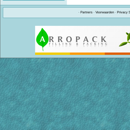
·
Partners
·
Voorwaarden
·
Privacy 