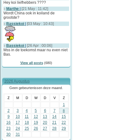
Hey koi liefhebbers ????
Marthe
|
[21 May : 11:42]
Wordt China ook in koiland de
grootste?
Bassiekoi
|
[03 May : 10:43]
Bassiekoi
|
[26 Apr : 00:06]
Mss in de toekomst maar nu even niet
Bas.
View all posts
(680)
2026 Augustus
Geen gebeurtenissen deze maand.
Z
M
D
W
D
V
Z
1
2
3
4
5
6
7
8
9
10
11
12
13
14
15
16
17
18
19
20
21
22
23
24
25
26
27
28
29
30
31