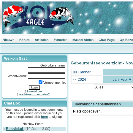
Nieuws
Forum
Artikelen
Functies
Maand Akties
Chat Page
Op Bezoe
Welkom Gast
Gebeurtenissenoverzicht - No
Gebruikersnaam:
<< Oktober
Wachtwoord:
<< 2024
Jan
Feb
Mr
Vergeet me niet
[
Aanmelden
]
[
Wachtwoord vergeten?
]
Chat Box
Toekomstige gebeurtenissen
You must be logged in to post comments
Niets opgegeven.
on this site - please either log in or if you
are not registered click
here
to signup
No New Posts...
Bassiekoi
|
[19 Jun : 13:00]