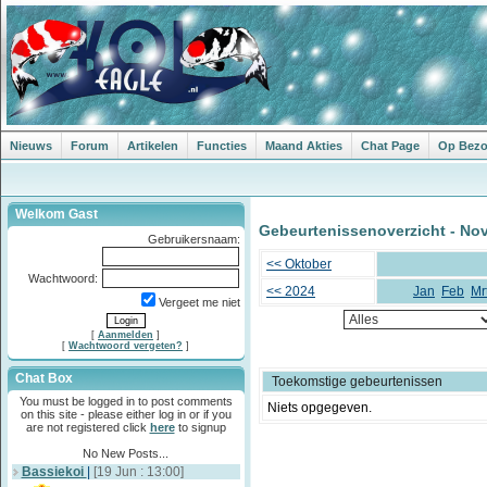
Nieuws
Forum
Artikelen
Functies
Maand Akties
Chat Page
Op Bezoe
Welkom Gast
Gebeurtenissenoverzicht - No
Gebruikersnaam:
<< Oktober
Wachtwoord:
<< 2024
Jan
Feb
Mr
Vergeet me niet
[
Aanmelden
]
[
Wachtwoord vergeten?
]
Chat Box
Toekomstige gebeurtenissen
You must be logged in to post comments
Niets opgegeven.
on this site - please either log in or if you
are not registered click
here
to signup
No New Posts...
Bassiekoi
|
[19 Jun : 13:00]