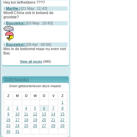
Hey koi liefhebbers ????
Marthe
|
[21 May : 11:42]
Wordt China ook in koiland de
grootste?
Bassiekoi
|
[03 May : 10:43]
Bassiekoi
|
[26 Apr : 00:06]
Mss in de toekomst maar nu even niet
Bas.
View all posts
(680)
2026 Augustus
Geen gebeurtenissen deze maand.
Z
M
D
W
D
V
Z
1
2
3
4
5
7
8
6
9
10
11
12
13
14
15
16
17
18
19
20
21
22
23
24
25
26
27
28
29
30
31