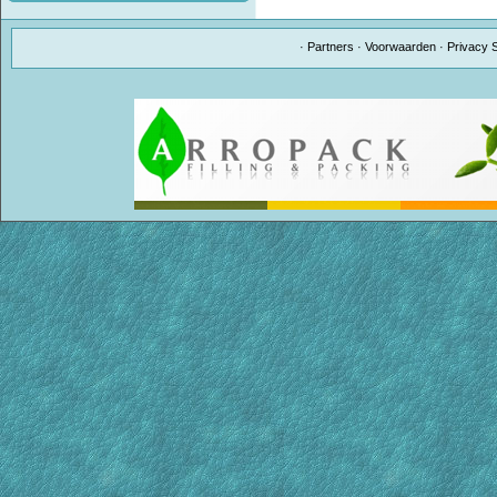
·
Partners
·
Voorwaarden
·
Privacy 