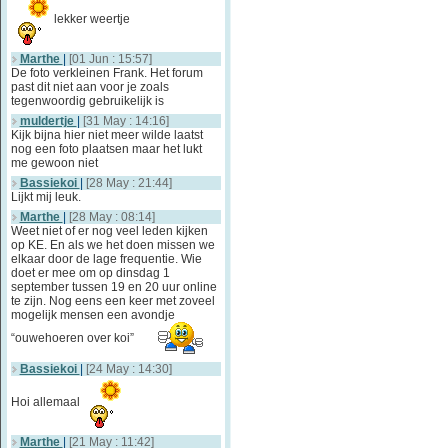
lekker weertje
Marthe
|
[01 Jun : 15:57]
De foto verkleinen Frank. Het forum
past dit niet aan voor je zoals
tegenwoordig gebruikelijk is
muldertje
|
[31 May : 14:16]
Kijk bijna hier niet meer wilde laatst
nog een foto plaatsen maar het lukt
me gewoon niet
Bassiekoi
|
[28 May : 21:44]
Lijkt mij leuk.
Marthe
|
[28 May : 08:14]
Weet niet of er nog veel leden kijken
op KE. En als we het doen missen we
elkaar door de lage frequentie. Wie
doet er mee om op dinsdag 1
september tussen 19 en 20 uur online
te zijn. Nog eens een keer met zoveel
mogelijk mensen een avondje
“ouwehoeren over koi”
Bassiekoi
|
[24 May : 14:30]
Hoi allemaal
Marthe
|
[21 May : 11:42]