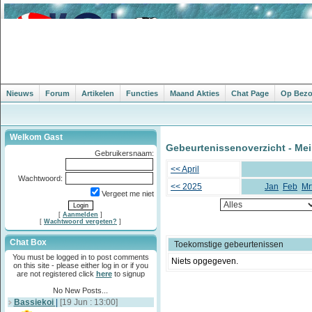
Nieuws
Forum
Artikelen
Functies
Maand Akties
Chat Page
Op Bezoe
Welkom Gast
Gebeurtenissenoverzicht - Mei
Gebruikersnaam:
<< April
Wachtwoord:
<< 2025
Jan
Feb
Mr
Vergeet me niet
[
Aanmelden
]
[
Wachtwoord vergeten?
]
Chat Box
Toekomstige gebeurtenissen
You must be logged in to post comments
Niets opgegeven.
on this site - please either log in or if you
are not registered click
here
to signup
No New Posts...
Bassiekoi
|
[19 Jun : 13:00]