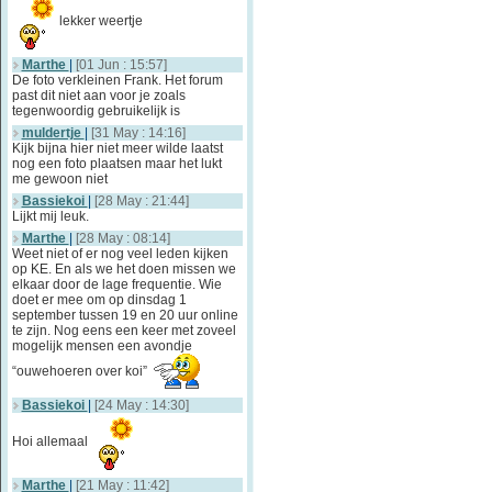
lekker weertje
Marthe
|
[01 Jun : 15:57]
De foto verkleinen Frank. Het forum
past dit niet aan voor je zoals
tegenwoordig gebruikelijk is
muldertje
|
[31 May : 14:16]
Kijk bijna hier niet meer wilde laatst
nog een foto plaatsen maar het lukt
me gewoon niet
Bassiekoi
|
[28 May : 21:44]
Lijkt mij leuk.
Marthe
|
[28 May : 08:14]
Weet niet of er nog veel leden kijken
op KE. En als we het doen missen we
elkaar door de lage frequentie. Wie
doet er mee om op dinsdag 1
september tussen 19 en 20 uur online
te zijn. Nog eens een keer met zoveel
mogelijk mensen een avondje
“ouwehoeren over koi”
Bassiekoi
|
[24 May : 14:30]
Hoi allemaal
Marthe
|
[21 May : 11:42]