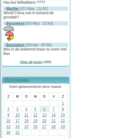
Hey koi liefhebbers ????
Marthe
|
[21 May : 11:42]
Wordt China ook in koiland de
grootste?
Bassiekoi
|
[03 May : 10:43]
Bassiekoi
|
[26 Apr : 00:06]
Mss in de toekomst maar nu even niet
Bas.
View all posts
(680)
2026 Augustus
Geen gebeurtenissen deze maand.
Z
M
D
W
D
V
Z
1
2
3
4
5
7
8
6
9
10
11
12
13
14
15
16
17
18
19
20
21
22
23
24
25
26
27
28
29
30
31