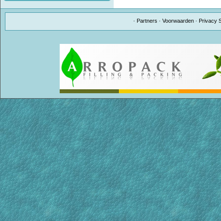
·
Partners
·
Voorwaarden
·
Privacy 