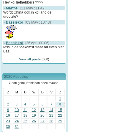
Hey koi liefhebbers ????
Marthe
|
[21 May : 11:42]
Wordt China ook in koiland de
grootste?
Bassiekoi
|
[03 May : 10:43]
Bassiekoi
|
[26 Apr : 00:06]
Mss in de toekomst maar nu even niet
Bas.
View all posts
(680)
2026 Augustus
Geen gebeurtenissen deze maand.
Z
M
D
W
D
V
Z
1
2
3
4
5
6
7
8
9
10
11
12
13
14
15
16
17
18
19
20
21
22
23
24
25
26
27
28
29
30
31