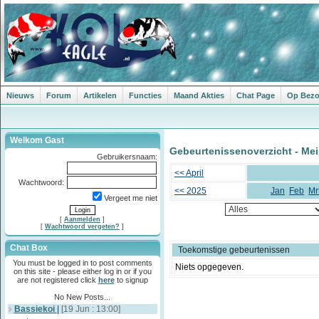
Nieuws
Forum
Artikelen
Functies
Maand Akties
Chat Page
Op Bezoe
Welkom Gast
Gebeurtenissenoverzicht - Mei
Gebruikersnaam:
<< April
Wachtwoord:
<< 2025
Jan
Feb
Mr
Vergeet me niet
[
Aanmelden
]
[
Wachtwoord vergeten?
]
Chat Box
Toekomstige gebeurtenissen
You must be logged in to post comments
Niets opgegeven.
on this site - please either log in or if you
are not registered click
here
to signup
No New Posts...
Bassiekoi
|
[19 Jun : 13:00]