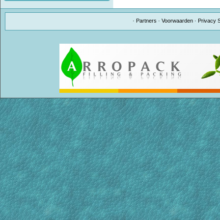
·
Partners
·
Voorwaarden
·
Privacy 