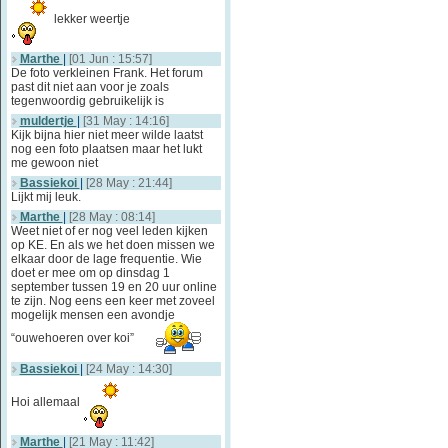
lekker weertje
Marthe
|
[01 Jun : 15:57]
De foto verkleinen Frank. Het forum
past dit niet aan voor je zoals
tegenwoordig gebruikelijk is
muldertje
|
[31 May : 14:16]
Kijk bijna hier niet meer wilde laatst
nog een foto plaatsen maar het lukt
me gewoon niet
Bassiekoi
|
[28 May : 21:44]
Lijkt mij leuk.
Marthe
|
[28 May : 08:14]
Weet niet of er nog veel leden kijken
op KE. En als we het doen missen we
elkaar door de lage frequentie. Wie
doet er mee om op dinsdag 1
september tussen 19 en 20 uur online
te zijn. Nog eens een keer met zoveel
mogelijk mensen een avondje
“ouwehoeren over koi”
Bassiekoi
|
[24 May : 14:30]
Hoi allemaal
Marthe
|
[21 May : 11:42]