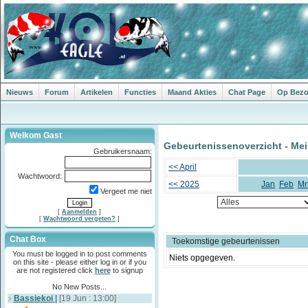
Nieuws
Forum
Artikelen
Functies
Maand Akties
Chat Page
Op Bezoe
Welkom Gast
Gebeurtenissenoverzicht - Mei
Gebruikersnaam:
<< April
Wachtwoord:
<< 2025
Jan
Feb
Mr
Vergeet me niet
[
Aanmelden
]
[
Wachtwoord vergeten?
]
Chat Box
Toekomstige gebeurtenissen
You must be logged in to post comments
Niets opgegeven.
on this site - please either log in or if you
are not registered click
here
to signup
No New Posts...
Bassiekoi
|
[19 Jun : 13:00]