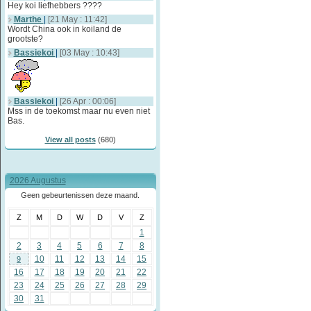
Hey koi liefhebbers ????
Marthe
|
[21 May : 11:42]
Wordt China ook in koiland de
grootste?
Bassiekoi
|
[03 May : 10:43]
Bassiekoi
|
[26 Apr : 00:06]
Mss in de toekomst maar nu even niet
Bas.
View all posts
(680)
2026 Augustus
Geen gebeurtenissen deze maand.
Z
M
D
W
D
V
Z
1
2
3
4
5
6
7
8
10
11
12
13
14
15
9
16
17
18
19
20
21
22
23
24
25
26
27
28
29
30
31