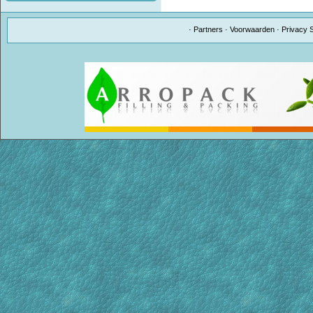
·
Partners
·
Voorwaarden
·
Privacy 