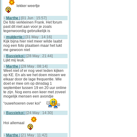
lekker weertje
Marthe
|
[01 Jun : 15:57]
De foto verkleinen Frank. Het forum
past dit niet aan voor je zoals
tegenwoordig gebruikelijk is
muldertje
|
[31 May : 14:16]
Kijk bijna hier niet meer wilde laatst
nog een foto plaatsen maar het lukt
me gewoon niet
Bassiekoi
|
[28 May : 21:44]
Lijkt mij leuk.
Marthe
|
[28 May : 08:14]
Weet niet of er nog veel leden kijken
op KE. En als we het doen missen we
elkaar door de lage frequentie. Wie
doet er mee om op dinsdag 1
september tussen 19 en 20 uur online
te zijn. Nog eens een keer met zoveel
mogelijk mensen een avondje
“ouwehoeren over koi”
Bassiekoi
|
[24 May : 14:30]
Hoi allemaal
Marthe
|
[21 May : 11:42]