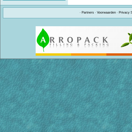
·
Partners
·
Voorwaarden
·
Privacy 