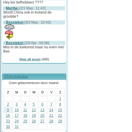
Hey koi liefhebbers ????
Marthe
|
[21 May : 11:42]
Wordt China ook in koiland de
grootste?
Bassiekoi
|
[03 May : 10:43]
Bassiekoi
|
[26 Apr : 00:06]
Mss in de toekomst maar nu even niet
Bas.
View all posts
(680)
2026 Augustus
Geen gebeurtenissen deze maand.
Z
M
D
W
D
V
Z
1
2
3
4
5
6
7
8
10
11
12
13
14
15
9
16
17
18
19
20
21
22
23
24
25
26
27
28
29
30
31