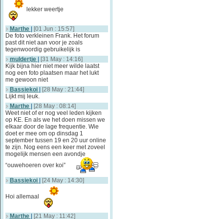
lekker weertje
Marthe
|
[01 Jun : 15:57]
De foto verkleinen Frank. Het forum
past dit niet aan voor je zoals
tegenwoordig gebruikelijk is
muldertje
|
[31 May : 14:16]
Kijk bijna hier niet meer wilde laatst
nog een foto plaatsen maar het lukt
me gewoon niet
Bassiekoi
|
[28 May : 21:44]
Lijkt mij leuk.
Marthe
|
[28 May : 08:14]
Weet niet of er nog veel leden kijken
op KE. En als we het doen missen we
elkaar door de lage frequentie. Wie
doet er mee om op dinsdag 1
september tussen 19 en 20 uur online
te zijn. Nog eens een keer met zoveel
mogelijk mensen een avondje
“ouwehoeren over koi”
Bassiekoi
|
[24 May : 14:30]
Hoi allemaal
Marthe
|
[21 May : 11:42]