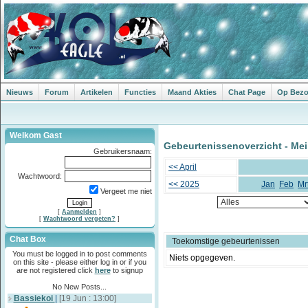
Nieuws
Forum
Artikelen
Functies
Maand Akties
Chat Page
Op Bezoe
Welkom Gast
Gebeurtenissenoverzicht - Mei
Gebruikersnaam:
<< April
Wachtwoord:
<< 2025
Jan
Feb
Mr
Vergeet me niet
[
Aanmelden
]
[
Wachtwoord vergeten?
]
Chat Box
Toekomstige gebeurtenissen
You must be logged in to post comments
Niets opgegeven.
on this site - please either log in or if you
are not registered click
here
to signup
No New Posts...
Bassiekoi
|
[19 Jun : 13:00]