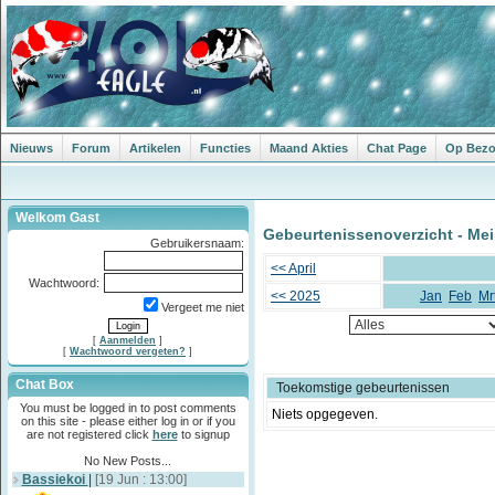
Nieuws
Forum
Artikelen
Functies
Maand Akties
Chat Page
Op Bezoe
Welkom Gast
Gebeurtenissenoverzicht - Mei
Gebruikersnaam:
<< April
Wachtwoord:
<< 2025
Jan
Feb
Mr
Vergeet me niet
[
Aanmelden
]
[
Wachtwoord vergeten?
]
Chat Box
Toekomstige gebeurtenissen
You must be logged in to post comments
Niets opgegeven.
on this site - please either log in or if you
are not registered click
here
to signup
No New Posts...
Bassiekoi
|
[19 Jun : 13:00]