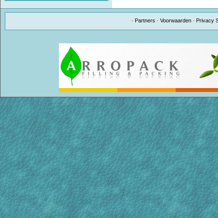
·
Partners
·
Voorwaarden
·
Privacy 