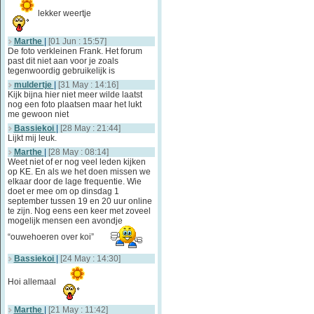
lekker weertje
Marthe
|
[01 Jun : 15:57]
De foto verkleinen Frank. Het forum
past dit niet aan voor je zoals
tegenwoordig gebruikelijk is
muldertje
|
[31 May : 14:16]
Kijk bijna hier niet meer wilde laatst
nog een foto plaatsen maar het lukt
me gewoon niet
Bassiekoi
|
[28 May : 21:44]
Lijkt mij leuk.
Marthe
|
[28 May : 08:14]
Weet niet of er nog veel leden kijken
op KE. En als we het doen missen we
elkaar door de lage frequentie. Wie
doet er mee om op dinsdag 1
september tussen 19 en 20 uur online
te zijn. Nog eens een keer met zoveel
mogelijk mensen een avondje
“ouwehoeren over koi”
Bassiekoi
|
[24 May : 14:30]
Hoi allemaal
Marthe
|
[21 May : 11:42]