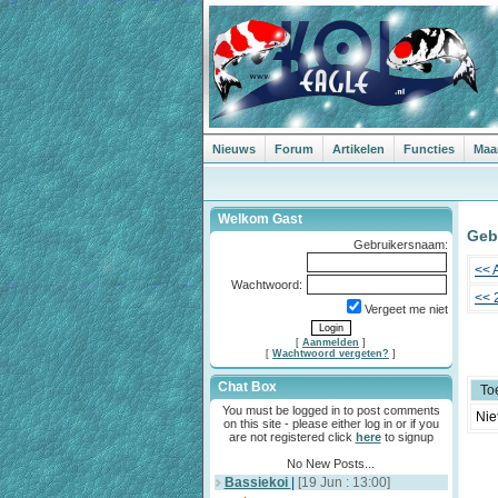
Nieuws
Forum
Artikelen
Functies
Maa
Welkom Gast
Geb
Gebruikersnaam:
<< A
Wachtwoord:
<< 
Vergeet me niet
[
Aanmelden
]
[
Wachtwoord vergeten?
]
Chat Box
To
You must be logged in to post comments
Nie
on this site - please either log in or if you
are not registered click
here
to signup
No New Posts...
Bassiekoi
|
[19 Jun : 13:00]