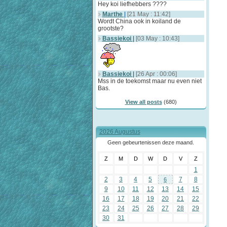
Hey koi liefhebbers ????
Marthe
|
[21 May : 11:42]
Wordt China ook in koiland de
grootste?
Bassiekoi
|
[03 May : 10:43]
Bassiekoi
|
[26 Apr : 00:06]
Mss in de toekomst maar nu even niet
Bas.
View all posts
(680)
2026 Augustus
Geen gebeurtenissen deze maand.
Z
M
D
W
D
V
Z
1
2
3
4
5
7
8
6
9
10
11
12
13
14
15
16
17
18
19
20
21
22
23
24
25
26
27
28
29
30
31