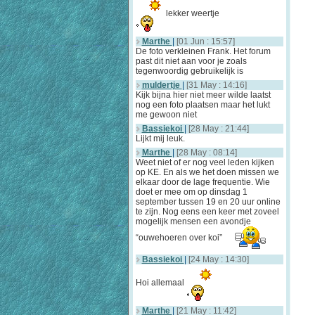
lekker weertje
Marthe
|
[01 Jun : 15:57]
De foto verkleinen Frank. Het forum
past dit niet aan voor je zoals
tegenwoordig gebruikelijk is
muldertje
|
[31 May : 14:16]
Kijk bijna hier niet meer wilde laatst
nog een foto plaatsen maar het lukt
me gewoon niet
Bassiekoi
|
[28 May : 21:44]
Lijkt mij leuk.
Marthe
|
[28 May : 08:14]
Weet niet of er nog veel leden kijken
op KE. En als we het doen missen we
elkaar door de lage frequentie. Wie
doet er mee om op dinsdag 1
september tussen 19 en 20 uur online
te zijn. Nog eens een keer met zoveel
mogelijk mensen een avondje
“ouwehoeren over koi”
Bassiekoi
|
[24 May : 14:30]
Hoi allemaal
Marthe
|
[21 May : 11:42]