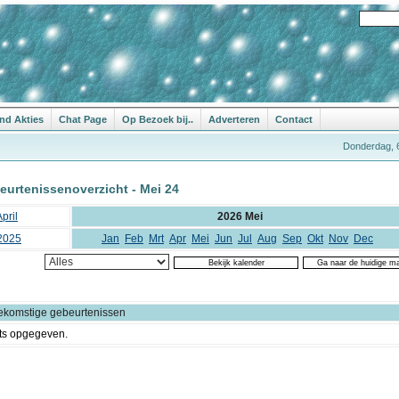
nd Akties
Chat Page
Op Bezoek bij..
Adverteren
Contact
Donderdag, 
eurtenissenoverzicht - Mei 24
pril
2026 Mei
2025
Jan
Feb
Mrt
Apr
Mei
Jun
Jul
Aug
Sep
Okt
Nov
Dec
ekomstige gebeurtenissen
ts opgegeven.