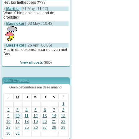
Hey koi liefhebbers ????
Marthe
|
[21 May : 11:42]
Wordt China ook in koiland de
grootste?
Bassiekoi
|
[03 May : 10:43]
Bassiekoi
|
[26 Apr : 00:06]
Mss in de toekomst maar nu even niet
Bas.
View all posts
(680)
2026 Augustus
Geen gebeurtenissen deze maand.
Z
M
D
W
D
V
Z
1
2
3
4
5
6
7
8
9
11
12
13
14
15
10
16
17
18
19
20
21
22
23
24
25
26
27
28
29
30
31