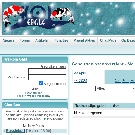
Nieuws
Forum
Artikelen
Functies
Maand Akties
Chat Page
Op Bezoe
Welkom Gast
Gebeurtenissenoverzicht - Mei
Gebruikersnaam:
<< April
Wachtwoord:
<< 2025
Jan
Feb
Mr
Vergeet me niet
[
Aanmelden
]
[
Wachtwoord vergeten?
]
Chat Box
Toekomstige gebeurtenissen
You must be logged in to post comments
Niets opgegeven.
on this site - please either log in or if you
are not registered click
here
to signup
No New Posts...
Bassiekoi
|
[19 Jun : 13:00]