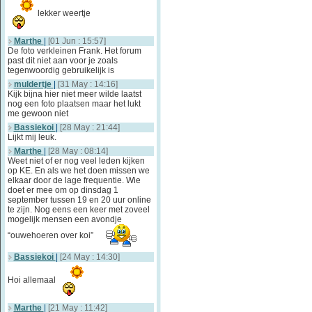
lekker weertje
Marthe
|
[01 Jun : 15:57]
De foto verkleinen Frank. Het forum
past dit niet aan voor je zoals
tegenwoordig gebruikelijk is
muldertje
|
[31 May : 14:16]
Kijk bijna hier niet meer wilde laatst
nog een foto plaatsen maar het lukt
me gewoon niet
Bassiekoi
|
[28 May : 21:44]
Lijkt mij leuk.
Marthe
|
[28 May : 08:14]
Weet niet of er nog veel leden kijken
op KE. En als we het doen missen we
elkaar door de lage frequentie. Wie
doet er mee om op dinsdag 1
september tussen 19 en 20 uur online
te zijn. Nog eens een keer met zoveel
mogelijk mensen een avondje
“ouwehoeren over koi”
Bassiekoi
|
[24 May : 14:30]
Hoi allemaal
Marthe
|
[21 May : 11:42]