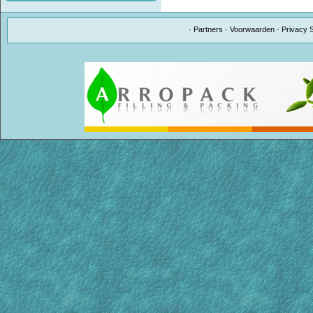
·
Partners
·
Voorwaarden
·
Privacy 