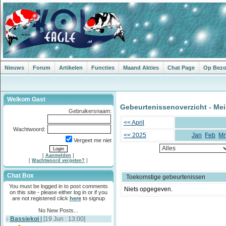
Nieuws
Forum
Artikelen
Functies
Maand Akties
Chat Page
Op Bezoe
Welkom Gast
Gebeurtenissenoverzicht - Mei
Gebruikersnaam:
<< April
Wachtwoord:
<< 2025
Jan
Feb
Mr
Vergeet me niet
[
Aanmelden
]
[
Wachtwoord vergeten?
]
Chat Box
Toekomstige gebeurtenissen
You must be logged in to post comments
Niets opgegeven.
on this site - please either log in or if you
are not registered click
here
to signup
No New Posts...
Bassiekoi
|
[19 Jun : 13:00]