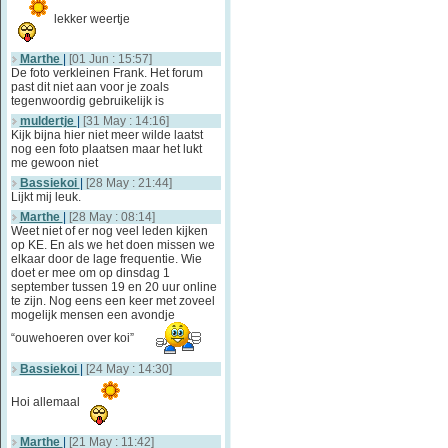
lekker weertje
Marthe
|
[01 Jun : 15:57]
De foto verkleinen Frank. Het forum
past dit niet aan voor je zoals
tegenwoordig gebruikelijk is
muldertje
|
[31 May : 14:16]
Kijk bijna hier niet meer wilde laatst
nog een foto plaatsen maar het lukt
me gewoon niet
Bassiekoi
|
[28 May : 21:44]
Lijkt mij leuk.
Marthe
|
[28 May : 08:14]
Weet niet of er nog veel leden kijken
op KE. En als we het doen missen we
elkaar door de lage frequentie. Wie
doet er mee om op dinsdag 1
september tussen 19 en 20 uur online
te zijn. Nog eens een keer met zoveel
mogelijk mensen een avondje
“ouwehoeren over koi”
Bassiekoi
|
[24 May : 14:30]
Hoi allemaal
Marthe
|
[21 May : 11:42]