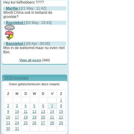
Hey koi liefhebbers ????
Marthe
|
[21 May : 11:42]
Wordt China ook in koiland de
grootste?
Bassiekoi
|
[03 May : 10:43]
Bassiekoi
|
[26 Apr : 00:06]
Mss in de toekomst maar nu even niet
Bas.
View all posts
(680)
2026 Augustus
Geen gebeurtenissen deze maand.
Z
M
D
W
D
V
Z
1
2
3
4
5
6
8
7
9
10
11
12
13
14
15
16
17
18
19
20
21
22
23
24
25
26
27
28
29
30
31