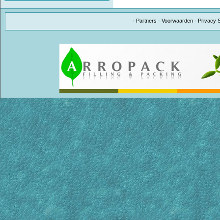
·
Partners
·
Voorwaarden
·
Privacy 