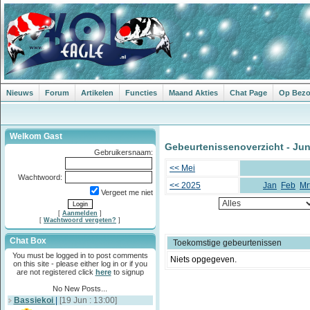
Nieuws
Forum
Artikelen
Functies
Maand Akties
Chat Page
Op Bezoe
Welkom Gast
Gebeurtenissenoverzicht - Jun
Gebruikersnaam:
<< Mei
Wachtwoord:
<< 2025
Jan
Feb
Mr
Vergeet me niet
[
Aanmelden
]
[
Wachtwoord vergeten?
]
Chat Box
Toekomstige gebeurtenissen
You must be logged in to post comments
Niets opgegeven.
on this site - please either log in or if you
are not registered click
here
to signup
No New Posts...
Bassiekoi
|
[19 Jun : 13:00]