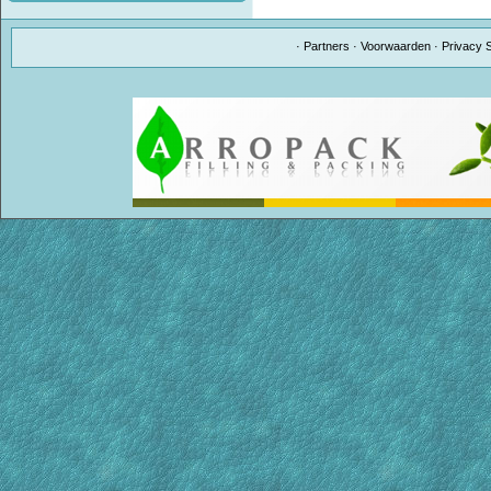
·
Partners
·
Voorwaarden
·
Privacy 