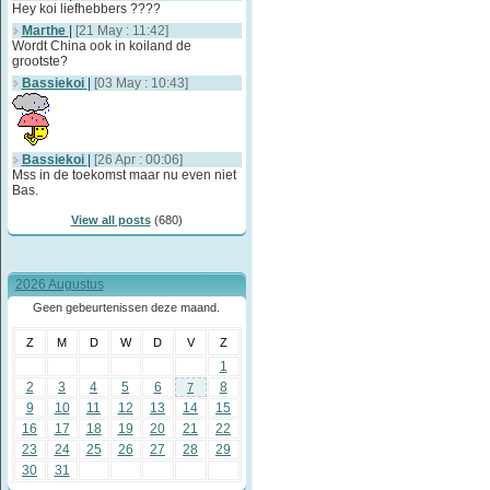
Hey koi liefhebbers ????
Marthe
|
[21 May : 11:42]
Wordt China ook in koiland de
grootste?
Bassiekoi
|
[03 May : 10:43]
Bassiekoi
|
[26 Apr : 00:06]
Mss in de toekomst maar nu even niet
Bas.
View all posts
(680)
2026 Augustus
Geen gebeurtenissen deze maand.
Z
M
D
W
D
V
Z
1
2
3
4
5
6
8
7
9
10
11
12
13
14
15
16
17
18
19
20
21
22
23
24
25
26
27
28
29
30
31