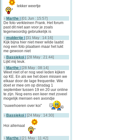
lekker weertje
Marthe
|
[01 Jun : 15:57]
De foto verkleinen Frank. Het forum
past dit niet aan voor je zoals
tegenwoordig gebruikelijk is
muldertje
|
[31 May : 14:16]
Kijk bijna hier niet meer wilde laatst
nog een foto plaatsen maar het lukt
me gewoon niet
Bassiekoi
|
[28 May : 21:44]
Lijkt mij leuk.
Marthe
|
[28 May : 08:14]
Weet niet of er nog veel leden kijken
op KE. En als we het doen missen we
elkaar door de lage frequentie. Wie
doet er mee om op dinsdag 1
september tussen 19 en 20 uur online
te zijn. Nog eens een keer met zoveel
mogelijk mensen een avondje
“ouwehoeren over koi”
Bassiekoi
|
[24 May : 14:30]
Hoi allemaal
Marthe
|
[21 May : 11:42]