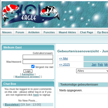
Nieuws
Forum
Artikelen
Functies
Maand Akties
Chat Page
Op Bezoe
Welkom Gast
Gebeurtenissenoverzicht - Jun
Gebruikersnaam:
<< Mei
Wachtwoord:
<< 2025
Jan
Feb
Mr
Vergeet me niet
[
Aanmelden
]
[
Wachtwoord vergeten?
]
Chat Box
Toekomstige gebeurtenissen
You must be logged in to post comments
Niets opgegeven.
on this site - please either log in or if you
are not registered click
here
to signup
No New Posts...
Bassiekoi
|
[19 Jun : 13:00]