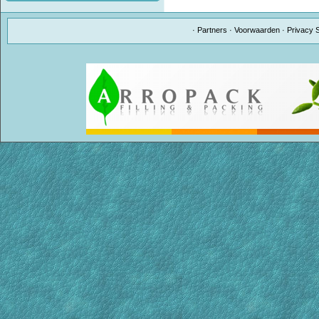
·
Partners
·
Voorwaarden
·
Privacy 