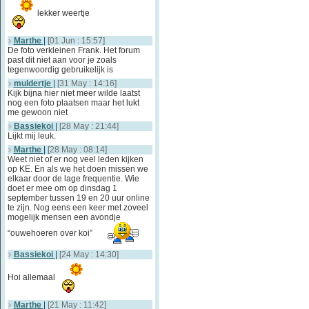
lekker weertje
Marthe
|
[01 Jun : 15:57]
De foto verkleinen Frank. Het forum
past dit niet aan voor je zoals
tegenwoordig gebruikelijk is
muldertje
|
[31 May : 14:16]
Kijk bijna hier niet meer wilde laatst
nog een foto plaatsen maar het lukt
me gewoon niet
Bassiekoi
|
[28 May : 21:44]
Lijkt mij leuk.
Marthe
|
[28 May : 08:14]
Weet niet of er nog veel leden kijken
op KE. En als we het doen missen we
elkaar door de lage frequentie. Wie
doet er mee om op dinsdag 1
september tussen 19 en 20 uur online
te zijn. Nog eens een keer met zoveel
mogelijk mensen een avondje
“ouwehoeren over koi”
Bassiekoi
|
[24 May : 14:30]
Hoi allemaal
Marthe
|
[21 May : 11:42]