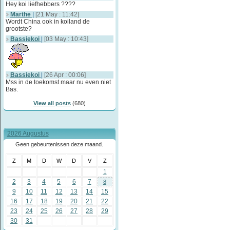
Hey koi liefhebbers ????
Marthe
|
[21 May : 11:42]
Wordt China ook in koiland de
grootste?
Bassiekoi
|
[03 May : 10:43]
Bassiekoi
|
[26 Apr : 00:06]
Mss in de toekomst maar nu even niet
Bas.
View all posts
(680)
2026 Augustus
Geen gebeurtenissen deze maand.
Z
M
D
W
D
V
Z
1
2
3
4
5
6
7
8
9
10
11
12
13
14
15
16
17
18
19
20
21
22
23
24
25
26
27
28
29
30
31