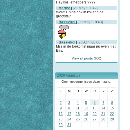
Hey koi liefhebbers ????
Marthe
|
[21 May : 11:42]
Wordt China ook in koiland de
grootste?
Bassiekoi
|
[03 May : 10:43]
Bassiekoi
|
[26 Apr : 00:06]
Mss in de toekomst maar nu even niet
Bas.
View all posts
(680)
2026 Augustus
Geen gebeurtenissen deze maand.
Z
M
D
W
D
V
Z
1
2
3
4
5
7
8
6
9
10
11
12
13
14
15
16
17
18
19
20
21
22
23
24
25
26
27
28
29
30
31