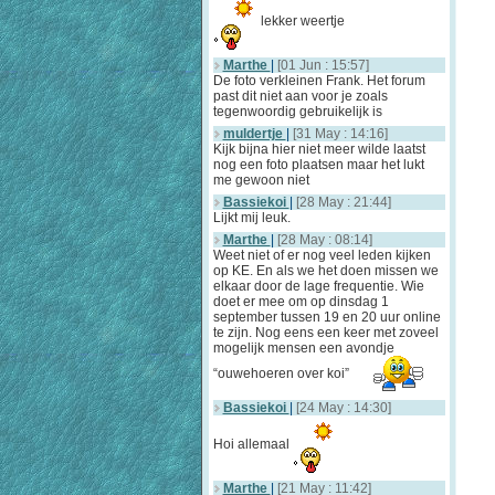
lekker weertje
Marthe
|
[01 Jun : 15:57]
De foto verkleinen Frank. Het forum
past dit niet aan voor je zoals
tegenwoordig gebruikelijk is
muldertje
|
[31 May : 14:16]
Kijk bijna hier niet meer wilde laatst
nog een foto plaatsen maar het lukt
me gewoon niet
Bassiekoi
|
[28 May : 21:44]
Lijkt mij leuk.
Marthe
|
[28 May : 08:14]
Weet niet of er nog veel leden kijken
op KE. En als we het doen missen we
elkaar door de lage frequentie. Wie
doet er mee om op dinsdag 1
september tussen 19 en 20 uur online
te zijn. Nog eens een keer met zoveel
mogelijk mensen een avondje
“ouwehoeren over koi”
Bassiekoi
|
[24 May : 14:30]
Hoi allemaal
Marthe
|
[21 May : 11:42]