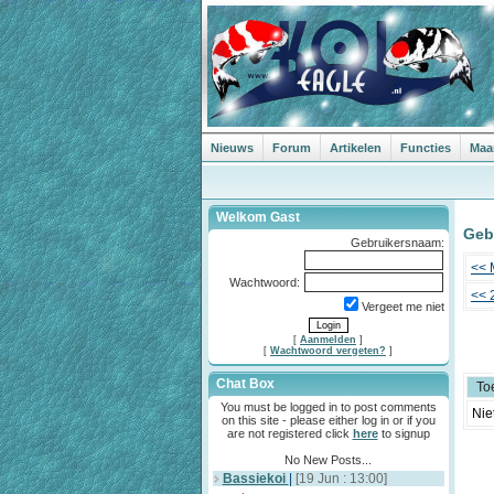
Nieuws
Forum
Artikelen
Functies
Maa
Welkom Gast
Geb
Gebruikersnaam:
<< 
Wachtwoord:
<< 
Vergeet me niet
[
Aanmelden
]
[
Wachtwoord vergeten?
]
Chat Box
To
You must be logged in to post comments
Nie
on this site - please either log in or if you
are not registered click
here
to signup
No New Posts...
Bassiekoi
|
[19 Jun : 13:00]