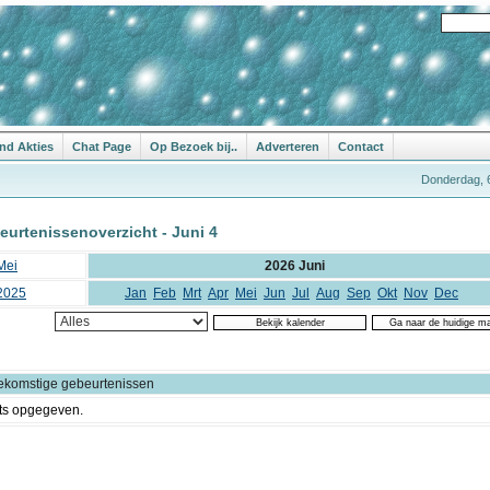
nd Akties
Chat Page
Op Bezoek bij..
Adverteren
Contact
Donderdag, 
eurtenissenoverzicht - Juni 4
Mei
2026 Juni
2025
Jan
Feb
Mrt
Apr
Mei
Jun
Jul
Aug
Sep
Okt
Nov
Dec
ekomstige gebeurtenissen
ts opgegeven.