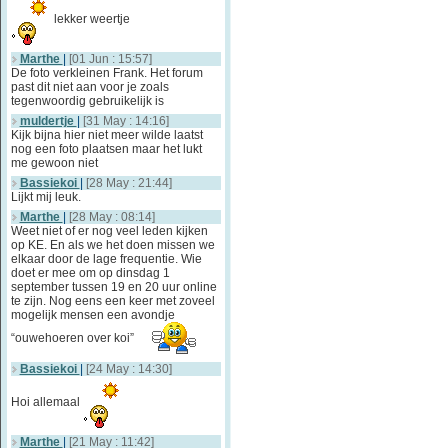
lekker weertje
Marthe
|
[01 Jun : 15:57]
De foto verkleinen Frank. Het forum
past dit niet aan voor je zoals
tegenwoordig gebruikelijk is
muldertje
|
[31 May : 14:16]
Kijk bijna hier niet meer wilde laatst
nog een foto plaatsen maar het lukt
me gewoon niet
Bassiekoi
|
[28 May : 21:44]
Lijkt mij leuk.
Marthe
|
[28 May : 08:14]
Weet niet of er nog veel leden kijken
op KE. En als we het doen missen we
elkaar door de lage frequentie. Wie
doet er mee om op dinsdag 1
september tussen 19 en 20 uur online
te zijn. Nog eens een keer met zoveel
mogelijk mensen een avondje
“ouwehoeren over koi”
Bassiekoi
|
[24 May : 14:30]
Hoi allemaal
Marthe
|
[21 May : 11:42]