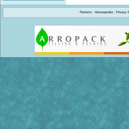
·
Partners
·
Voorwaarden
·
Privacy 