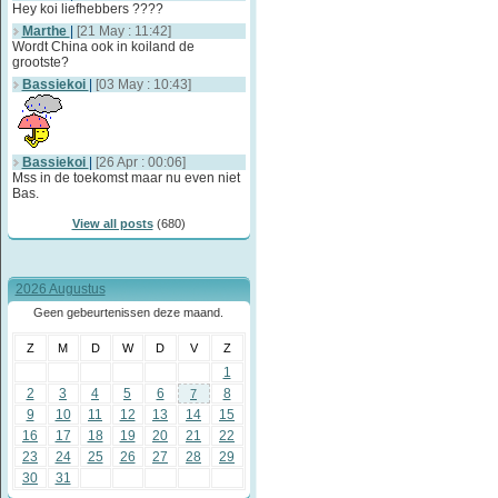
Hey koi liefhebbers ????
Marthe
|
[21 May : 11:42]
Wordt China ook in koiland de
grootste?
Bassiekoi
|
[03 May : 10:43]
Bassiekoi
|
[26 Apr : 00:06]
Mss in de toekomst maar nu even niet
Bas.
View all posts
(680)
2026 Augustus
Geen gebeurtenissen deze maand.
Z
M
D
W
D
V
Z
1
2
3
4
5
6
8
7
9
10
11
12
13
14
15
16
17
18
19
20
21
22
23
24
25
26
27
28
29
30
31