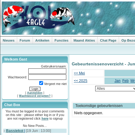
Nieuws
Forum
Artikelen
Functies
Maand Akties
Chat Page
Op Bezoe
Welkom Gast
Gebeurtenissenoverzicht - Jun
Gebruikersnaam:
<< Mei
Wachtwoord:
<< 2025
Jan
Feb
Mr
Vergeet me niet
[
Aanmelden
]
[
Wachtwoord vergeten?
]
Chat Box
Toekomstige gebeurtenissen
You must be logged in to post comments
Niets opgegeven.
on this site - please either log in or if you
are not registered click
here
to signup
No New Posts...
Bassiekoi
|
[19 Jun : 13:00]