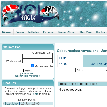
Nieuws
Forum
Artikelen
Functies
Maand Akties
Chat Page
Op Bezoe
Welkom Gast
Gebeurtenissenoverzicht - Jun
Gebruikersnaam:
<< Mei
Wachtwoord:
<< 2025
Jan
Feb
Mr
Vergeet me niet
[
Aanmelden
]
[
Wachtwoord vergeten?
]
Chat Box
Toekomstige gebeurtenissen
You must be logged in to post comments
Niets opgegeven.
on this site - please either log in or if you
are not registered click
here
to signup
No New Posts...
Bassiekoi
|
[19 Jun : 13:00]