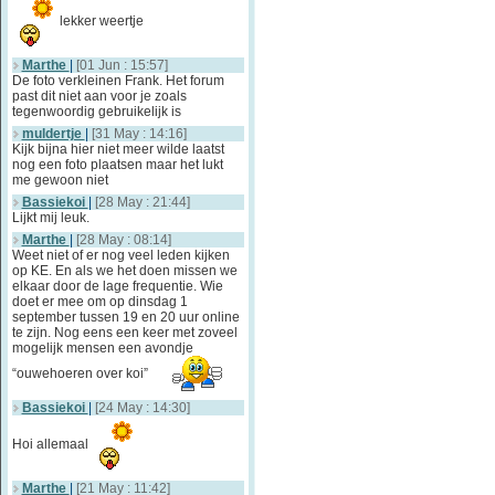
lekker weertje
Marthe
|
[01 Jun : 15:57]
De foto verkleinen Frank. Het forum
past dit niet aan voor je zoals
tegenwoordig gebruikelijk is
muldertje
|
[31 May : 14:16]
Kijk bijna hier niet meer wilde laatst
nog een foto plaatsen maar het lukt
me gewoon niet
Bassiekoi
|
[28 May : 21:44]
Lijkt mij leuk.
Marthe
|
[28 May : 08:14]
Weet niet of er nog veel leden kijken
op KE. En als we het doen missen we
elkaar door de lage frequentie. Wie
doet er mee om op dinsdag 1
september tussen 19 en 20 uur online
te zijn. Nog eens een keer met zoveel
mogelijk mensen een avondje
“ouwehoeren over koi”
Bassiekoi
|
[24 May : 14:30]
Hoi allemaal
Marthe
|
[21 May : 11:42]