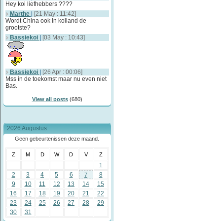
Hey koi liefhebbers ????
Marthe
|
[21 May : 11:42]
Wordt China ook in koiland de
grootste?
Bassiekoi
|
[03 May : 10:43]
Bassiekoi
|
[26 Apr : 00:06]
Mss in de toekomst maar nu even niet
Bas.
View all posts
(680)
2026 Augustus
Geen gebeurtenissen deze maand.
Z
M
D
W
D
V
Z
1
2
3
4
5
6
8
7
9
10
11
12
13
14
15
16
17
18
19
20
21
22
23
24
25
26
27
28
29
30
31