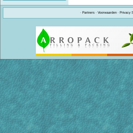
·
Partners
·
Voorwaarden
·
Privacy 