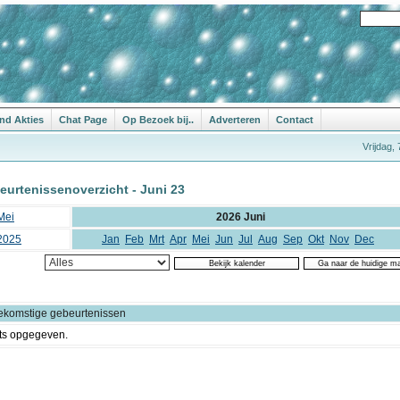
nd Akties
Chat Page
Op Bezoek bij..
Adverteren
Contact
Vrijdag,
eurtenissenoverzicht - Juni 23
Mei
2026 Juni
2025
Jan
Feb
Mrt
Apr
Mei
Jun
Jul
Aug
Sep
Okt
Nov
Dec
ekomstige gebeurtenissen
ts opgegeven.