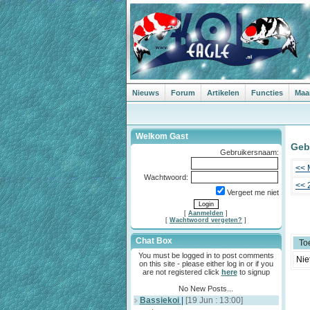
Nieuws
Forum
Artikelen
Functies
Maa
Welkom Gast
Geb
Gebruikersnaam:
<< 
Wachtwoord:
<< 
Vergeet me niet
[
Aanmelden
]
[
Wachtwoord vergeten?
]
Chat Box
To
You must be logged in to post comments
Nie
on this site - please either log in or if you
are not registered click
here
to signup
No New Posts...
Bassiekoi
|
[19 Jun : 13:00]