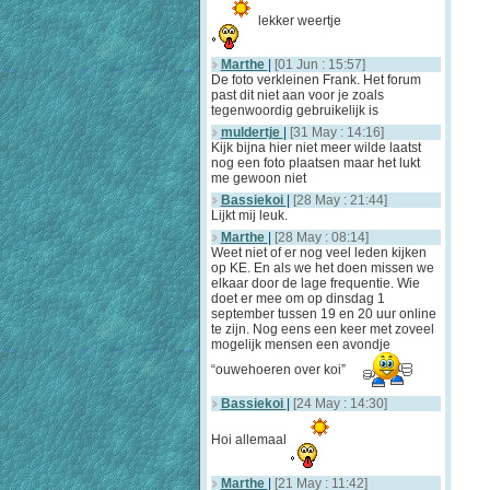
lekker weertje
Marthe
|
[01 Jun : 15:57]
De foto verkleinen Frank. Het forum
past dit niet aan voor je zoals
tegenwoordig gebruikelijk is
muldertje
|
[31 May : 14:16]
Kijk bijna hier niet meer wilde laatst
nog een foto plaatsen maar het lukt
me gewoon niet
Bassiekoi
|
[28 May : 21:44]
Lijkt mij leuk.
Marthe
|
[28 May : 08:14]
Weet niet of er nog veel leden kijken
op KE. En als we het doen missen we
elkaar door de lage frequentie. Wie
doet er mee om op dinsdag 1
september tussen 19 en 20 uur online
te zijn. Nog eens een keer met zoveel
mogelijk mensen een avondje
“ouwehoeren over koi”
Bassiekoi
|
[24 May : 14:30]
Hoi allemaal
Marthe
|
[21 May : 11:42]