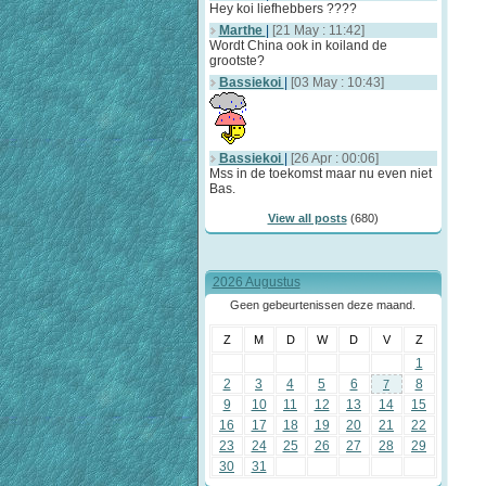
Hey koi liefhebbers ????
Marthe
|
[21 May : 11:42]
Wordt China ook in koiland de
grootste?
Bassiekoi
|
[03 May : 10:43]
Bassiekoi
|
[26 Apr : 00:06]
Mss in de toekomst maar nu even niet
Bas.
View all posts
(680)
2026 Augustus
Geen gebeurtenissen deze maand.
Z
M
D
W
D
V
Z
1
2
3
4
5
6
8
7
9
10
11
12
13
14
15
16
17
18
19
20
21
22
23
24
25
26
27
28
29
30
31