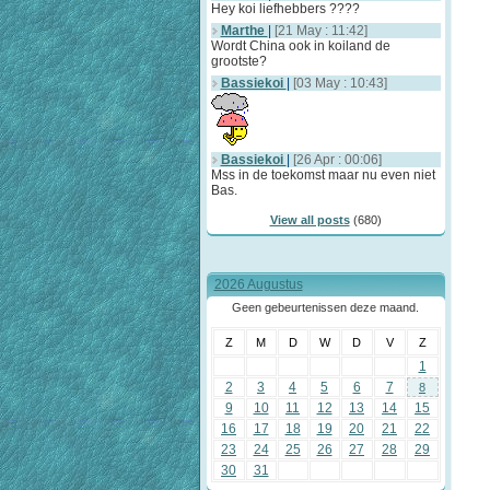
Hey koi liefhebbers ????
Marthe
|
[21 May : 11:42]
Wordt China ook in koiland de
grootste?
Bassiekoi
|
[03 May : 10:43]
Bassiekoi
|
[26 Apr : 00:06]
Mss in de toekomst maar nu even niet
Bas.
View all posts
(680)
2026 Augustus
Geen gebeurtenissen deze maand.
Z
M
D
W
D
V
Z
1
2
3
4
5
6
7
8
9
10
11
12
13
14
15
16
17
18
19
20
21
22
23
24
25
26
27
28
29
30
31