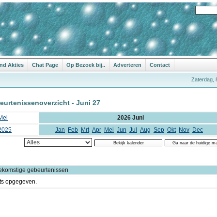
nd Akties
Chat Page
Op Bezoek bij..
Adverteren
Contact
Zaterdag, 
eurtenissenoverzicht - Juni 27
Mei
2026 Juni
2025
Jan
Feb
Mrt
Apr
Mei
Jun
Jul
Aug
Sep
Okt
Nov
Dec
ekomstige gebeurtenissen
ts opgegeven.