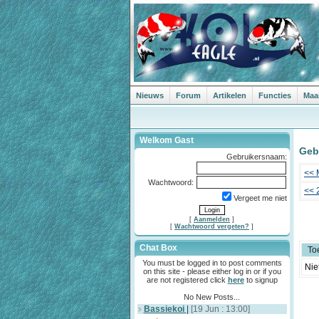
Nieuws
Forum
Artikelen
Functies
Maa
Welkom Gast
Geb
Gebruikersnaam:
<< 
Wachtwoord:
<< 
Vergeet me niet
[
Aanmelden
]
[
Wachtwoord vergeten?
]
Chat Box
To
You must be logged in to post comments
Nie
on this site - please either log in or if you
are not registered click
here
to signup
No New Posts...
Bassiekoi
|
[19 Jun : 13:00]