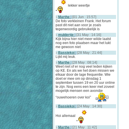
lekker weertje
Marthe
|
[01 Jun : 15:57]
De foto verkleinen Frank. Het forum
past dit niet aan voor je zoals
tegenwoordig gebruikelijk is
muldertje
|
[31 May : 14:16]
Kijk bijna hier niet meer wilde laatst
nog een foto plaatsen maar het lukt
me gewoon niet
Bassiekoi
|
[28 May : 21:44]
Lijkt mij leuk.
Marthe
|
[28 May : 08:14]
Weet niet of er nog veel leden kijken
op KE. En als we het doen missen we
elkaar door de lage frequentie. Wie
doet er mee om op dinsdag 1
september tussen 19 en 20 uur online
te zijn. Nog eens een keer met zoveel
mogelijk mensen een avondje
“ouwehoeren over koi”
Bassiekoi
|
[24 May : 14:30]
Hoi allemaal
Marthe
|
[21 May : 11:42]