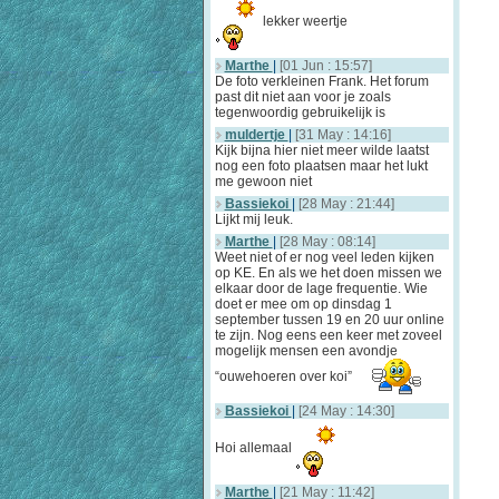
lekker weertje
Marthe
|
[01 Jun : 15:57]
De foto verkleinen Frank. Het forum
past dit niet aan voor je zoals
tegenwoordig gebruikelijk is
muldertje
|
[31 May : 14:16]
Kijk bijna hier niet meer wilde laatst
nog een foto plaatsen maar het lukt
me gewoon niet
Bassiekoi
|
[28 May : 21:44]
Lijkt mij leuk.
Marthe
|
[28 May : 08:14]
Weet niet of er nog veel leden kijken
op KE. En als we het doen missen we
elkaar door de lage frequentie. Wie
doet er mee om op dinsdag 1
september tussen 19 en 20 uur online
te zijn. Nog eens een keer met zoveel
mogelijk mensen een avondje
“ouwehoeren over koi”
Bassiekoi
|
[24 May : 14:30]
Hoi allemaal
Marthe
|
[21 May : 11:42]