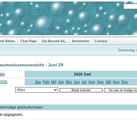
nd Akties
Chat Page
Op Bezoek bij..
Adverteren
Contact
Donderdag, 
eurtenissenoverzicht - Juni 29
Mei
2026 Juni
2025
Jan
Feb
Mrt
Apr
Mei
Jun
Jul
Aug
Sep
Okt
Nov
Dec
ekomstige gebeurtenissen
ts opgegeven.