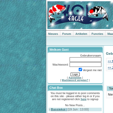
Nieuws
Forum
Artikelen
Functies
Maa
Welkom Gast
Geb
Gebruikersnaam:
<< 
Wachtwoord:
<< 
Vergeet me niet
[
Aanmelden
]
[
Wachtwoord vergeten?
]
Chat Box
To
You must be logged in to post comments
Nie
on this site - please either log in or if you
are not registered click
here
to signup
No New Posts...
Bassiekoi
|
[19 Jun : 13:00]