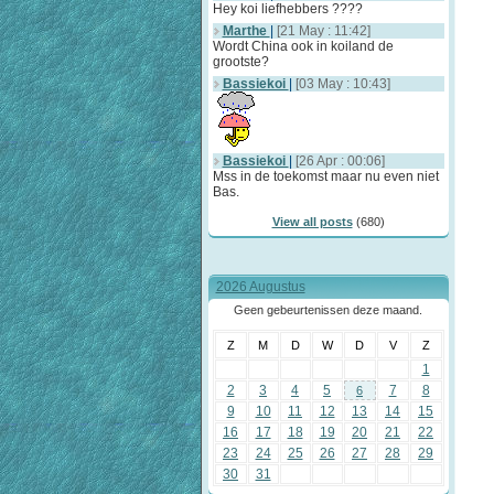
Hey koi liefhebbers ????
Marthe
|
[21 May : 11:42]
Wordt China ook in koiland de
grootste?
Bassiekoi
|
[03 May : 10:43]
Bassiekoi
|
[26 Apr : 00:06]
Mss in de toekomst maar nu even niet
Bas.
View all posts
(680)
2026 Augustus
Geen gebeurtenissen deze maand.
Z
M
D
W
D
V
Z
1
2
3
4
5
7
8
6
9
10
11
12
13
14
15
16
17
18
19
20
21
22
23
24
25
26
27
28
29
30
31