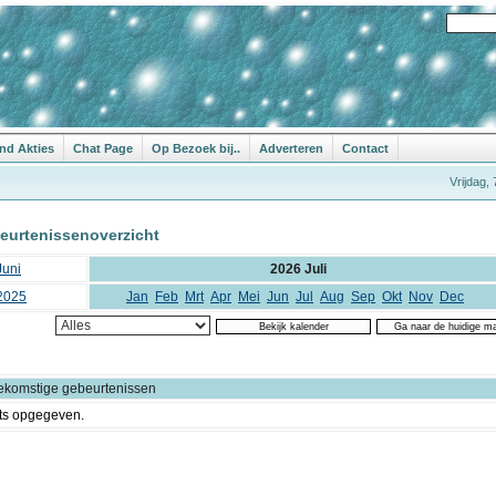
nd Akties
Chat Page
Op Bezoek bij..
Adverteren
Contact
Vrijdag,
eurtenissenoverzicht
Juni
2026 Juli
2025
Jan
Feb
Mrt
Apr
Mei
Jun
Jul
Aug
Sep
Okt
Nov
Dec
ekomstige gebeurtenissen
ts opgegeven.