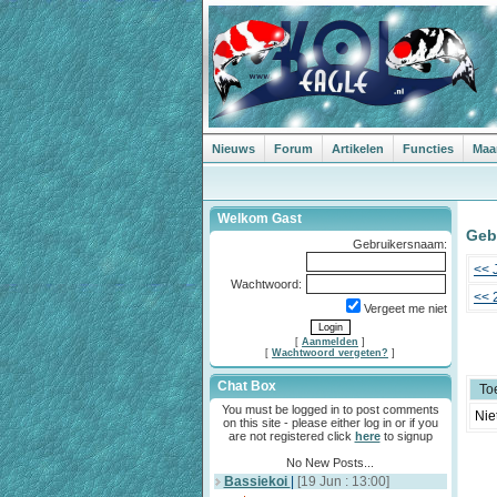
Nieuws
Forum
Artikelen
Functies
Maa
Welkom Gast
Geb
Gebruikersnaam:
<< 
Wachtwoord:
<< 
Vergeet me niet
[
Aanmelden
]
[
Wachtwoord vergeten?
]
Chat Box
To
You must be logged in to post comments
Nie
on this site - please either log in or if you
are not registered click
here
to signup
No New Posts...
Bassiekoi
|
[19 Jun : 13:00]