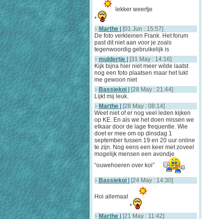
lekker weertje
Marthe
|
[01 Jun : 15:57]
De foto verkleinen Frank. Het forum
past dit niet aan voor je zoals
tegenwoordig gebruikelijk is
muldertje
|
[31 May : 14:16]
Kijk bijna hier niet meer wilde laatst
nog een foto plaatsen maar het lukt
me gewoon niet
Bassiekoi
|
[28 May : 21:44]
Lijkt mij leuk.
Marthe
|
[28 May : 08:14]
Weet niet of er nog veel leden kijken
op KE. En als we het doen missen we
elkaar door de lage frequentie. Wie
doet er mee om op dinsdag 1
september tussen 19 en 20 uur online
te zijn. Nog eens een keer met zoveel
mogelijk mensen een avondje
“ouwehoeren over koi”
Bassiekoi
|
[24 May : 14:30]
Hoi allemaal
Marthe
|
[21 May : 11:42]