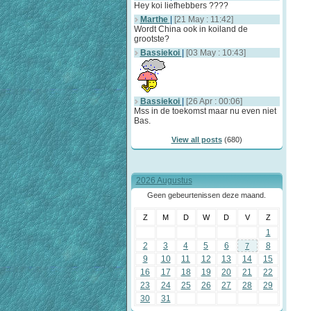
Hey koi liefhebbers ????
Marthe
|
[21 May : 11:42]
Wordt China ook in koiland de
grootste?
Bassiekoi
|
[03 May : 10:43]
Bassiekoi
|
[26 Apr : 00:06]
Mss in de toekomst maar nu even niet
Bas.
View all posts
(680)
2026 Augustus
Geen gebeurtenissen deze maand.
Z
M
D
W
D
V
Z
1
2
3
4
5
6
8
7
9
10
11
12
13
14
15
16
17
18
19
20
21
22
23
24
25
26
27
28
29
30
31