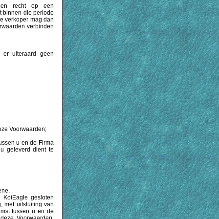
ben recht op een
t binnen die periode
 De verkoper mag dan
orwaarden verbinden
 er uiteraard geen
deze Voorwaarden;
tussen u en de Firma
u geleverd dient te
ene.
 KoiEagle gesloten
 met uitsluiting van
mst tussen u en de
 deze Voorwaarden,