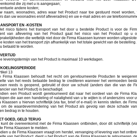
eenkomst die zij met u is aangegaan;
entuele andere kosten;
 naam, woonadres, adres waar het Product naar toe gestuurd moet worden, f
rs dan uw woonadres en/of afleveradres) en uw e-mail adres en uw telefoonnumm
TRANSPORT EN -KOSTEN
et risico tijdens het transport van het door u bestelde Product is voor de Fir
nt van aflevering van het Product gaat het risico van het Product op u 
rakelijkheden die wettelijk niet door de Firma Klaassen kunnen worden uitgeslote
 kosten van het transport zijn afhankelijk van het totale gewicht van de bestellin
u betaald te worden.
EVERTIJD
e leveringstermijn van het Product is maximaal 10 werkdagen.
AFKOELINGSPERIODE
rtikel 13
e Firma Klaassen behoudt het recht om geretourneerde Producten te weigeren
elte van het reeds betaalde bedrag te crediteren wanneer het vermoeden besta
ssen reeds is geopend, gebruikt of door uw schuld (anders dan die van de F
ancier van het Product) is beschadigd.
ndien een Product wordt geretourneerd dat naar het oordeel van de Firma Kl
open die aan een handeling of nalatigheid van u te wijten is of anderszins voor u
 Klaassen u hiervan schriftelijk (via fax, brief of e-mail) in kennis stellen. de Fir
t om de waardevermindering van het Product als gevolg van deze schade van
len bedrag in te houden.
IET GOED, GELD TERUG
kunt de overeenkomst met de Firma Klaassen ontbinden, door dit schriftelijk (via 
de Firma Klaassen te melden.
ndien u de Firma Klaassen vraagt om herstel, vervanging of levering van het ontbr
lte van het Product, dient u het Product aan de Firma Klaassen te retourneren. d