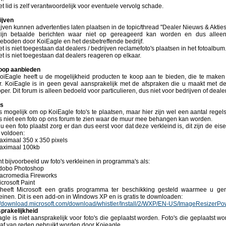
t lid is zelf verantwoordelijk voor eventuele vervolg schade.
ijven
jven kunnen advertenties laten plaatsen in de topic/thread "Dealer Nieuws & Akties
zijn betaalde berichten waar niet op gereageerd kan worden en dus alleen
eboden door KoiEagle en het desbetreffende bedrijf.
t is niet toegestaan dat dealers / bedrijven reclamefoto's plaatsen in het fotoalbum
t is niet toegestaan dat dealers reageren op elkaar.
oop aanbieden
oiEagle heeft u de mogelijkheid producten te koop aan te bieden, die te make
er. KoiEagle is in geen geval aansprakelijk met de afspraken die u maakt met d
per. Dit forum is alleen bedoeld voor particulieren, dus niet voor bedrijven of deale
's
is mogelijk om op KoiEagle foto's te plaatsen, maar hier zijn wel een aantal reg
ks niet een foto op ons forum te zien waar de muur mee behangen kan worden.
u een foto plaatst zorg er dan dus eerst voor dat deze verkleind is, dit zijn de ei
 voldoen:
aximaal 350 x 350 pixels
aximaal 100kb
t bijvoorbeeld uw foto's verkleinen in programma's als:
dobo Photoshop
acromedia Fireworks
crosoft Paint
heeft Microsoft een gratis programma ter beschikking gesteld waarmee u gema
einen. Dit is een add-on in Windows XP en is gratis te downloaden:
://download.microsoft.com/download/whistler/Install/2/WXP/EN-US/ImageResizerP
prakelijkheid
gle is niet aansprakelijk voor foto's die geplaatst worden. Foto's die geplaatst 
af van reden gebruikt worden door Koieagle.