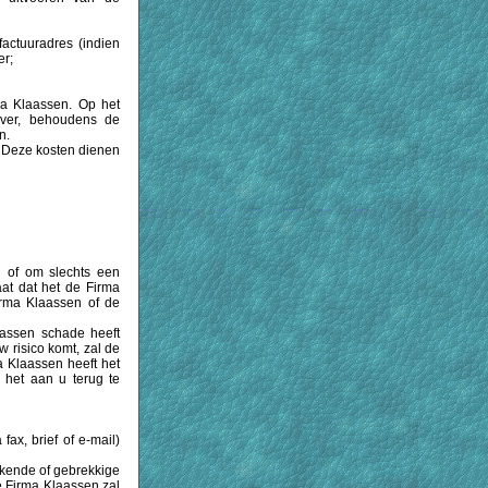
actuuradres (indien
er;
ma Klaassen. Op het
over, behoudens de
n.
g. Deze kosten dienen
 of om slechts een
at dat het de Firma
irma Klaassen of de
aassen schade heeft
w risico komt, zal de
ma Klaassen heeft het
 het aan u terug te
fax, brief of e-mail)
ekende of gebrekkige
e Firma Klaassen zal