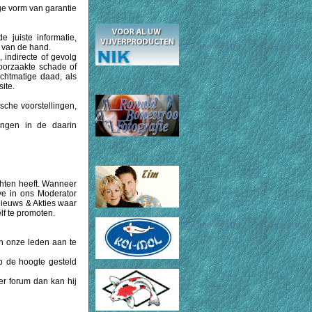
ge vorm van garantie
e juiste informatie,
, van de hand.
 indirecte of gevolg
oorzaakte schade of
echtmatige daad, als
ite.
sche voorstellingen,
gingen in de daarin
chten heeft. Wanneer
lve in ons Moderator
Nieuws & Akties waar
lf te promoten.
n onze leden aan te
p de hoogte gesteld
er forum dan kan hij