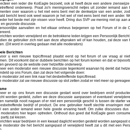
ecteer een ieder die KoiEagle bezoekt, ook al heeft deze een andere zienswijze
etreffend onderwerp. Praat zo'n meningsverschil netjes uit zonder iemand aan t
menten over waarom u het niet eens bent met de denkwijze van een ander, zod
ald bericht leest ook weet waarom je het wel of niet eens bent met een ander. W
ieder het beste met zijn vissen voor heeft. Dring dus SVP uw mening niet op aan
 en gezonde discussie.
ersoonlijke aanvallen en het elkaar onheus bejegenen op het Forum of in de 
ereerd.
richten worden verwijderd en de betrokkene leden krijgen een Persoonlijk Bericht 
ndien de gebruiker zich niet aan deze afspraken wil of kan houden, zal deze van 
n. (Dit word in overleg gedaan met alle moderators)
ele Berichten
 voor u een nieuwe topic/thread plaatst eerst op het forum of uw vraag al nie
men. Dit voorkomt dat er dubbele berichten op het forum komen en dat er bijvoorb
en gevoerd op de website over hetzelfde onderwerp.
eer een moderator een nieuwe discussie tegenkomt waarvan hij denkt dat hetzel
ndeld op ons Forum, dan zal deze het volgende doen:
 moderator zet een link naar het desbetreffende topic/thread.
e moderator zal uw nieuwe discussie op slot zetten zodat er niet meer op gereage
lame
eer er op ons forum een discussie gestart word over bedrijven en/of product
icht worden gesteld, zullen we deze discussie aanpassen of eventueel verwijder
n namelijk nooit nagaan of er niet een persoonlijk geschil is tussen de starter 
desbetreffende bedrijf of product. De ene gebruiker heeft slechte ervaringen met
ijl een ander iemand weer hele goede ervaring heeft. Om zulke discussies dus t
 moderators hier tegen optreden. Onthoud dus goed dat KoiEagle geen consum
partij zal kiezen.
erichten waar bedrijven in een kwaad daglicht worden gesteld worden aangepast of
e moderator die het bericht aangepast of verwijderd heeft zal u dit met een Perso
n.