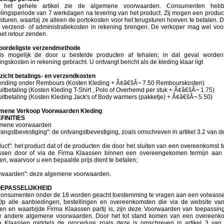
 het gehele artikel zie de algemene voorwaarden. Consumenten heb
elingsperiode van 7 werkdagen na levering van het product. Zij mogen een produc
sturen, waarbij ze alleen de portokosten voor het terugsturen hoeven te betalen.
 verzend- of administratiekosten in rekening brengen. De verkoper mag wel vo
et retour zenden.
oordeligste verzendmethode
is mogelijk de door u bestelde producten af tehalen; in dat geval worden
ingskosten in rekening gebracht. U ontvangt bericht als de kleding klaar ligt
zicht betalings- en verzendkosten
ending onder Rembours (Kosten Kleding + Ã¢â€šÂ¬ 7.50 Rembourskosten)
itbetaling (Kosten Kleding T-Shirt , Polo of Overhemd per stuk + Ã¢â€šÂ¬ 1.75)
itbetaling (Kosten Kleding Jack's of Body warmers (pakketje) + Ã¢â€šÂ¬ 5.50)
mene Verkoop Voorwaarden Kleding
EFINITIES
mene voorwaarden
angstbevestiging": de ontvangstbevestiging, zoals omschreven in artikel 3.2 van 
uct": het product dat of de producten die door het sluiten van een overeenkomst 
ssen door of via de Firma Klaassen binnen een overeengekomen termijn aan 
n, waarvoor u een bepaalde prijs dient te betalen;
rwaarden": deze algemene voorwaarden.
OEPASSELIJKHEID
onsumenten onder de 18 worden geacht toestemming te vragen aan een volwass
p alle aanbiedingen, bestellingen en overeenkomsten die via de website van
en en waarbijde Firma Klaassen partij is, zijn deze Voorwaarden van toepassing,
e andere algemene voorwaarden. Door het tot stand komen van een overeenko
a Klaassen middels de procedure zoals deze is omschreven in artikel 3 van