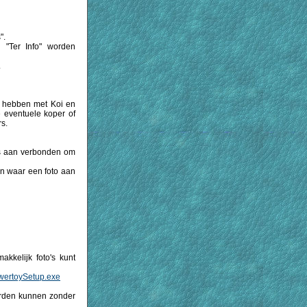
".
 "Ter Info" worden
.
n hebben met Koi en
e eventuele koper of
rs.
els aan verbonden om
sen waar een foto aan
kkelijk foto's kunt
owertoySetup.exe
worden kunnen zonder