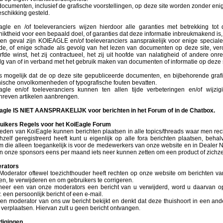
documenten, inclusief de grafische voorstellingen, op deze site worden zonder eni
eschikking gesteld.
agle en /of toeleveranciers wijzen hierdoor alle garanties met betrekking tot d
iktheid voor een bepaald doel, of garanties dat deze informatie inbreukmakend is
een geval zijn KOIEAGLE en/of toeleveranciers aansprakelijk voor enige speciale,
de, of enige schade als gevolg van het lezen van documenten op deze site, ver
fde winst, het zij contractueel, het zij uit hoofde van nalatigheid of andere onr
g van of in verband met het gebruik maken van documenten of informatie op deze s
is mogelijk dat de op deze site gepubliceerde documenten, en bijbehorende grafi
nische onvolkomenheden of typografische fouten bevatten.
agle en/of toeleveranciers kunnen ten allen tijde verbeteringen en/of wijzi
hreven artikelen aanbrengen.
agle IS NIET AANSPRAKELIJK voor berichten in het Forum of in de Chatbox.
uikers Regels voor het KoiEagle Forum
 leden van KoiEagle kunnen berichten plaatsen in alle topics/threads waar men re
hzelf geregistreerd heeft kunt u eigenlijk op alle fora berichten plaatsen, beha
m die alleen toegankelijk is voor de medewerkers van onze website en in Dealer 
en onze sponsors eens per maand iets neer kunnen zetten om een product of zichze
rators
Moderator oftewel toezichthouder heeft rechten op onze website om berichten va
n, te verwijderen en om gebruikers te corrigeren.
eer een van onze moderators een bericht van u verwijderd, word u daarvan o
. een persoonlijk bericht of een e-mail.
een moderator van ons uw bericht bekijkt en denkt dat deze thuishoort in een and
verplaatsen. Hiervan zult u geen bericht ontvangen.
digingen