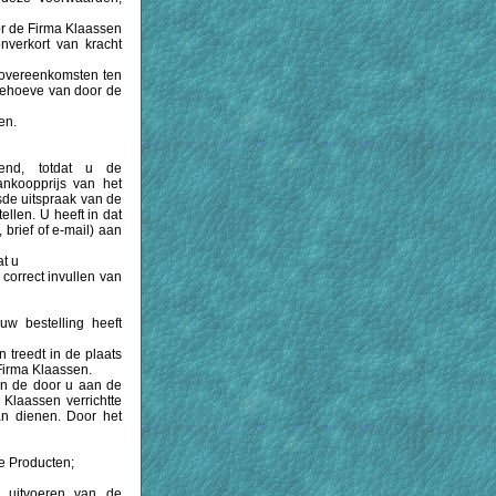
or de Firma Klaassen
verkort van kracht
 overeenkomsten ten
ehoeve van door de
en.
end, totdat u de
ankoopprijs van het
jsde uitspraak van de
tellen. U heeft in dat
 brief of e-mail) aan
t u
correct invullen van
w bestelling heeft
treedt in de plaats
Firma Klaassen.
an de door u aan de
Klaassen verrichtte
an dienen. Door het
te Producten;
 uitvoeren van de