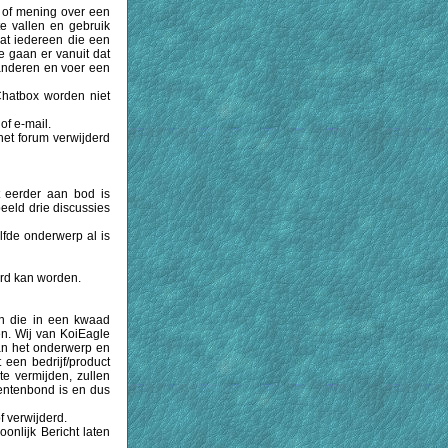
 of mening over een
e vallen en gebruik
at iedereen die een
e gaan er vanuit dat
 anderen en voer een
Chatbox worden niet
of e-mail.
het forum verwijderd
t eerder aan bod is
eeld drie discussies
fde onderwerp al is
erd kan worden.
en die in een kwaad
en. Wij van KoiEagle
van het onderwerp en
 een bedrijf/product
e vermijden, zullen
entenbond is en dus
 verwijderd.
onlijk Bericht laten