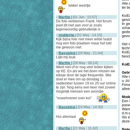
Alle 
lekker weertje
ter b
KoiE
Marthe
|
[01 Jun : 15:57]
gesch
De foto verkleinen Frank. Het forum
In g
past dit niet aan voor je zoals
scha
tegenwoordig gebruikelijk is
geder
muldertje
|
[31 May : 14:16]
gevol
Kijk bijna hier niet meer wilde laatst
nog een foto plaatsen maar het lukt
Het 
me gewoon niet
tech
KoiE
Bassiekoi
|
[28 May : 21:44]
besc
Lijkt mij leuk.
Marthe
|
[28 May : 08:14]
KoiE
Weet niet of er nog veel leden kijken
op KE. En als we het doen missen we
Gebr
elkaar door de lage frequentie. Wie
Alle
doet er mee om op dinsdag 1
u zic
september tussen 19 en 20 uur online
Foru
te zijn. Nog eens een keer met zoveel
alle
mogelijk mensen een avondje
Mode
“ouwehoeren over koi”
Een 
passe
Bassiekoi
|
[24 May : 14:30]
Wann
d.m.v
Hoi allemaal
Als 
deze 
Marthe
|
[21 May : 11:42]
Bele