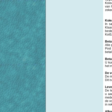
Koie
van 
zeke
Koiea
In s
Klaa
beste
KoiEa
Beta
Alle
Post
beta
Beta
U kun
het m
De v
De me
Dit i
Leve
De l
u aa
mede
de v
in re
Afko