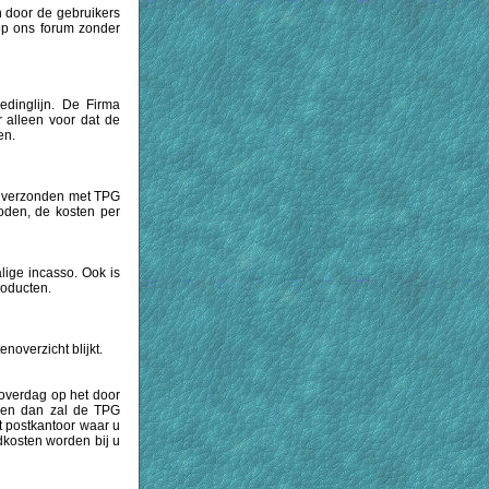
n door de gebruikers
op ons forum zonder
edinglijn. De Firma
 alleen voor dat de
en.
en verzonden met TPG
oden, de kosten per
lige incasso. Ook is
roducten.
noverzicht blijkt.
 overdag op het door
oden dan zal de TPG
t postkantoor waar u
dkosten worden bij u