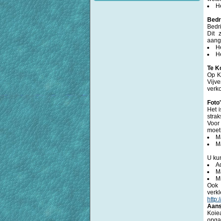
He
Bedr
Bedri
Dit 
aang
He
He
Te K
Op K
Vijv
verko
Foto
Het 
stra
Voor 
moet
M
M
U kun
A
M
Mi
Ook 
verkl
http
Aans
Koiea
opga