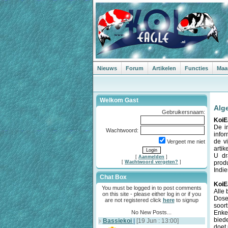
Nieuws
Forum
Artikelen
Functies
Maa
Welkom Gast
Alg
Gebruikersnaam:
Koi
De i
Wachtwoord:
info
de v
Vergeet me niet
artik
U dr
[
Aanmelden
]
[
Wachtwoord vergeten?
]
prod
Indie
Chat Box
Koi
You must be logged in to post comments
Alle 
on this site - please either log in or if you
Doser
are not registered click
here
to signup
soort
No New Posts...
Enke
bied
Bassiekoi
|
[19 Jun : 13:00]
doet 