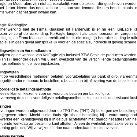
agle en Moderators zijn niet aansprakelijk voor de teksten die geschreven worde
het forum. Neem dus nooit zomaar iets aan van iemand die een bericht plaatst 
r te weten dat het geen kwaad kan.
gle Kledinglijn:
amenwerking met de Firma Klaassen uit Harderwijk is er nu een KoiEagle Kl
ssen verzorgt de verzending. KoiEagle fungeert als tussenpersoon wij zorgen er
lling bij de Firma Klaassen terechtkomt.Het is niet mogelijk bedrukte kleding te ruil
gle is in geen geval aansprakelijk voor enige speciale, indirecte of gevolg schade
lingswijzen en Verzendkosten
 prijzen op de website van KoiEagle zijn inclusief BTW. Bestelde producten word
 (TNT) Hieronder geven wij u een overzicht van de verschillende betalingsmeth
lingsmethode en de leveringskosten.
lingswijzen
t op verschillende methoden betalen; vooruitbetaling via bank of giro, via eenma
ogelijk onder rembours te bestellen; u betaalt dan bij aflevering van de bestelde p
oordeligste betalingsmethode
este klanten kiezen ervoor om vooruit te betalen per bank of giro.
s verreweg de meest voordeligste betalingsmethode, zoals ook uit onderstaand koste
ringen
everingen worden uitgevoerd door de TPG-Post (TNT). Zij bezorgen uw bestelling
ngegeven adres. Mocht u niet thuis zijn als de bestelling bij u wordt aangeb
werker een kennisgeving bij u in de bus achterlaten met daarop het adres van he
olgende werkdag uw bestelling kunt afhalen. Alleen de werkelijk gemaakte verzen
kening gebracht. Wij verwijzen hiertoe naar onderstaand kostenoverzicht.
elings periode