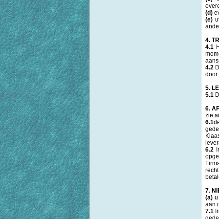
over
(d)
ev
(e)
uw
ande
4. 
4.1
H
mome
aansp
4.2
De
door 
5. L
5.1
D
6. 
zie a
6.1
d
gede
Klaa
lever
6.2
I
opgel
Firma
rech
beta
7. N
(a)
u 
aan 
7.1
I
gedee