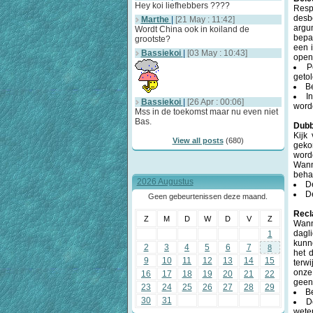
Hey koi liefhebbers ????
Resp
desb
Marthe
|
[21 May : 11:42]
argu
Wordt China ook in koiland de
bepa
grootste?
een 
Bassiekoi
|
[03 May : 10:43]
open
P
getol
Be
I
Bassiekoi
|
[26 Apr : 00:06]
worde
Mss in de toekomst maar nu even niet
Bas.
Dubb
Kijk
View all posts
(680)
geko
word
Wann
beha
2026 Augustus
De
D
Geen gebeurtenissen deze maand.
Rec
Z
M
D
W
D
V
Z
Wann
dagl
1
kunne
2
3
4
5
6
7
8
het 
9
10
11
12
13
14
15
terw
onze
16
17
18
19
20
21
22
geen 
23
24
25
26
27
28
29
B
30
31
D
wete