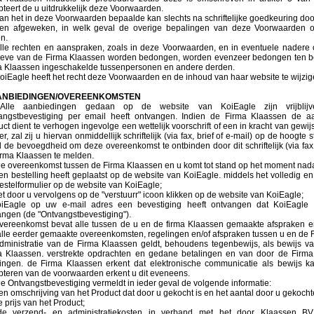
teert de u uitdrukkelijk deze Voorwaarden.
an het in deze Voorwaarden bepaalde kan slechts na schriftelijke goedkeuring do
en afgeweken, in welk geval de overige bepalingen van deze Voorwaarden on
en.
lle rechten en aanspraken, zoals in deze Voorwaarden, en in eventuele nadere
eve van de Firma Klaassen worden bedongen, worden evenzeer bedongen ten b
a Klaassen ingeschakelde tussenpersonen en andere derden.
oiEagle heeft het recht deze Voorwaarden en de inhoud van haar website te wijzig
AANBIEDINGEN/OVEREENKOMSTEN
lle aanbiedingen gedaan op de website van KoiEagle zijn vrijblijv
angstbevestiging per email heeft ontvangen. Indien de Firma Klaassen de a
ct dient te verhogen ingevolge een wettelijk voorschrift of een in kracht van gewi
er, zal zij u hiervan onmiddellijk schriftelijk (via fax, brief of e-mail) op de hoogte s
 de bevoegdheid om deze overeenkomst te ontbinden door dit schriftelijk (via fax,
irma Klaassen te melden.
e overeenkomst tussen de Firma Klaassen en u komt tot stand op het moment nada
n bestelling heeft geplaatst op de website van KoiEagle. middels het volledig en 
estelformulier op de website van KoiEagle;
t door u vervolgens op de "verstuurr" icoon klikken op de website van KoiEagle;
iEagle op uw e-mail adres een bevestiging heeft ontvangen dat KoiEagle u
angen (de "Ontvangstbevestiging").
vereenkomst bevat alle tussen de u en de firma Klaassen gemaakte afspraken en 
alle eerder gemaakte overeenkomsten, regelingen en/of afspraken tussen u en de 
dministratie van de Firma Klaassen geldt, behoudens tegenbewijs, als bewijs v
a Klaassen. verstrekte opdrachten en gedane betalingen en van door de Firma 
ringen. de Firma Klaassen erkent dat elektronische communicatie als bewijs k
pteren van de voorwaarden erkent u dit eveneens.
e Ontvangstbevestiging vermeldt in ieder geval de volgende informatie:
n omschrijving van het Product dat door u gekocht is en het aantal door u gekoch
 prijs van het Product;
e verzend- en administratiekosten in verband met het door Klaassen BV