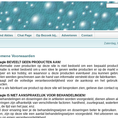
nd Akties
Chat Page
Op Bezoek bij..
Adverteren
Contact
Zaterdag, 
emene Voorwaarden
Eagle BEVEELT GEEN PRODUCTEN AAN!
nformatie over producten op deze site is niet bedoeld om een bepaald produc
rmatie is enkel bedoeld om u een idee te geven welke producten er op de markt 
ijver en koi hobby, en waarvoor u deze producten eventueel zou kunnen gebr
elen werden geschreven aan de hand van informatie verstrekt door de fabrikanten.
aagt zelf de volledige verantwoordelijkheid voor de aankoop en het gebrui
ucten.
n u als fabrikant uw product op deze site wil besproken zien, gelieve dan contact 
Eagle IS NIET AANSPRAKELIJK VOOR BEHANDELINGEN!
behandelingen en doseringen die in artikelen worden voorgesteld, dienen alleen als 
ingen zijn afhankelijk van verschillende factoren: hardheid, zuurtegraad, watertem
, de tijd van het jaar, enz.
l door ervaring leer je de behandelingswijzen en doseringen beter te gebruiken. 
en, zijn op deze site een aantal behandelingswijzen voorgesteld. Het uitvoeren 
u op eigen verantwoordelijkheid.