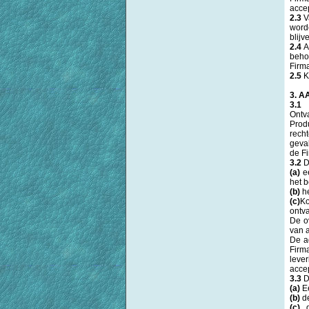
accep
2.3
V
word
blijv
2.4
A
beho
Firm
2.5
K
3. 
3.1
A
Ontv
Produ
recht
geval
de F
3.2
D
(a)
ee
het b
(b)
he
(c)
Ko
ontv
De o
van 
De a
Firm
leve
acce
3.3
D
(a)
Ee
(b)
de
(c)
d