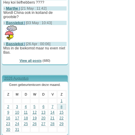
Hey koi liefhebbers ????
Marthe
|
[21 May : 11:42]
Wordt China ook in koiland de
grootste?
Bassiekoi
|
[03 May : 10:43]
Bassiekoi
|
[26 Apr : 00:06]
Mss in de toekomst maar nu even niet
Bas.
View all posts
(680)
2026 Augustus
Geen gebeurtenissen deze maand.
Z
M
D
W
D
V
Z
1
2
3
4
5
6
7
8
9
10
11
12
13
14
15
16
17
18
19
20
21
22
23
24
25
26
27
28
29
30
31