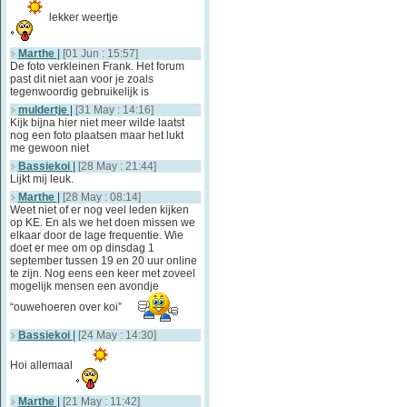
lekker weertje
Marthe
|
[01 Jun : 15:57]
De foto verkleinen Frank. Het forum
past dit niet aan voor je zoals
tegenwoordig gebruikelijk is
muldertje
|
[31 May : 14:16]
Kijk bijna hier niet meer wilde laatst
nog een foto plaatsen maar het lukt
me gewoon niet
Bassiekoi
|
[28 May : 21:44]
Lijkt mij leuk.
Marthe
|
[28 May : 08:14]
Weet niet of er nog veel leden kijken
op KE. En als we het doen missen we
elkaar door de lage frequentie. Wie
doet er mee om op dinsdag 1
september tussen 19 en 20 uur online
te zijn. Nog eens een keer met zoveel
mogelijk mensen een avondje
“ouwehoeren over koi”
Bassiekoi
|
[24 May : 14:30]
Hoi allemaal
Marthe
|
[21 May : 11:42]