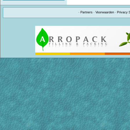
·
Partners
·
Voorwaarden
·
Privacy 