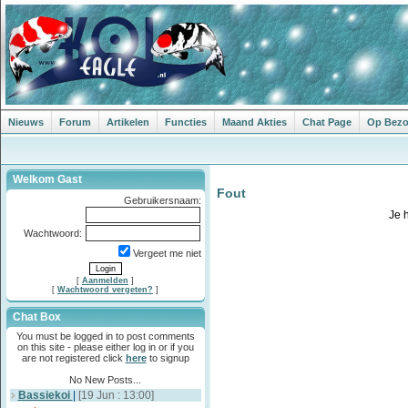
Nieuws
Forum
Artikelen
Functies
Maand Akties
Chat Page
Op Bezoe
Welkom Gast
Fout
Gebruikersnaam:
Je 
Wachtwoord:
Vergeet me niet
[
Aanmelden
]
[
Wachtwoord vergeten?
]
Chat Box
You must be logged in to post comments
on this site - please either log in or if you
are not registered click
here
to signup
No New Posts...
Bassiekoi
|
[19 Jun : 13:00]