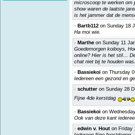
microscoop te werken om p
show waren de laatste jare
is het jammer dat de mens
Bartb112
on Sunday 18 J
Ha moi wie.
Marthe
on Sunday 11 Jan
Goedemorgen koiboys, Hoe g
online? Hier is het stil… 
chat niet bij te houden was.
Bassiekoi
on Thursday 01
Iedereen een gezond en ge
schutter
on Sunday 28 D
Fijne 4de kerstdag
Bassiekoi
on Wednesday 
Ook van deze kant iederee
edwin v. Hout
on Friday 
Iedereen fijne feestdagen