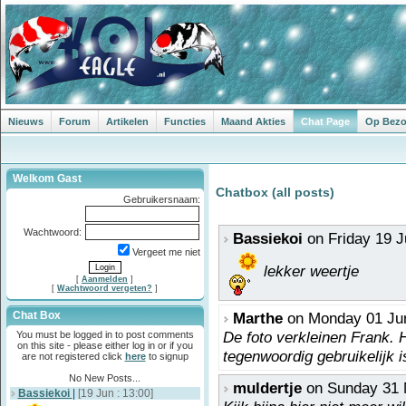
Nieuws
Forum
Artikelen
Functies
Maand Akties
Chat Page
Op Bezoe
Welkom Gast
Chatbox (all posts)
Gebruikersnaam:
Wachtwoord:
Bassiekoi
on Friday 19 J
Vergeet me niet
lekker weertje
[
Aanmelden
]
[
Wachtwoord vergeten?
]
Chat Box
Marthe
on Monday 01 Jun
De foto verkleinen Frank. H
You must be logged in to post comments
on this site - please either log in or if you
tegenwoordig gebruikelijk i
are not registered click
here
to signup
No New Posts...
muldertje
on Sunday 31 
Bassiekoi
|
[19 Jun : 13:00]