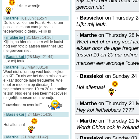
Kijk bijna hier niet meer w
lekker weertje
gewoon niet
Bassiekoi
on Thursday 2
Marthe
|
[01 Jun : 15:57]
De foto verkleinen Frank. Het forum
Lijkt mij leuk.
past dit niet aan voor je zoals
tegenwoordig gebruikelijk is
Marthe
on Thursday 28 M
muldertje
|
[31 May : 14:16]
Weet niet of er nog veel l
Kijk bijna hier niet meer wilde laatst
nog een foto plaatsen maar het lukt
elkaar door de lage freque
me gewoon niet
tussen 19 en 20 uur online
Bassiekoi
|
[28 May : 21:44]
Lijkt mij leuk.
mensen een avondje “ouwe
Marthe
|
[28 May : 08:14]
Weet niet of er nog veel leden kijken
Bassiekoi
on Sunday 24 
op KE. En als we het doen missen we
elkaar door de lage frequentie. Wie
doet er mee om op dinsdag 1
Hoi allemaal
september tussen 19 en 20 uur online
te zijn. Nog eens een keer met zoveel
mogelijk mensen een avondje
Marthe
on Thursday 21 M
“ouwehoeren over koi”
Hey koi liefhebbers ????
Bassiekoi
|
[24 May : 14:30]
Marthe
on Thursday 21 M
Hoi allemaal
Wordt China ook in koiland
Marthe
|
[21 May : 11:42]
Bassiekoi
on Sunday 03 