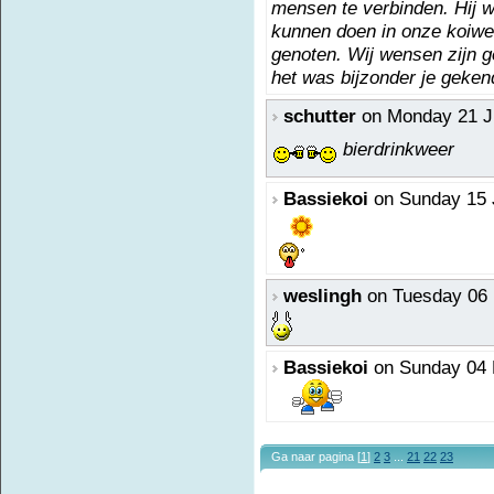
mensen te verbinden. Hij wi
kunnen doen in onze koiwer
genoten. Wij wensen zijn ge
het was bijzonder je geken
schutter
on Monday 21 Ju
bierdrinkweer
Bassiekoi
on Sunday 15 J
weslingh
on Tuesday 06 
Bassiekoi
on Sunday 04 
Ga naar pagina [
1
]
2
3
...
21
22
23