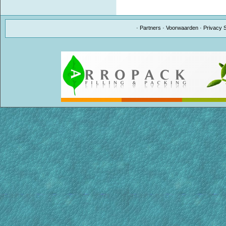
·
Partners
·
Voorwaarden
·
Privacy 