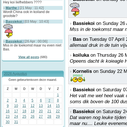
Hey koi liefhebbers ????
Marthe
|
[21 May : 11:42]
Wordt China ook in koiland de
grootste?
Bassiekoi
|
[03 May : 10:43]
Bassiekoi
on Sunday 26 A
Mss in de toekomst maar n
Bas
on Tuesday 07 April 
Bassiekoi
|
[26 Apr : 00:06]
allemaal druk in de tuin vi
Mss in de toekomst maar nu even niet
Bas.
koiluka
on Thursday 26 M
View all posts
(680)
Opeens dacht ik koieagle 
Kornelis
on Sunday 22 Ma
2026 Augustus
Geen gebeurtenissen deze maand.
Bassiekoi
on Saturday 07
Z
M
D
W
D
V
Z
Het valt me wel heel vaak o
1
2
3
4
5
6
8
7
soms dik boven de 100 dus 
9
10
11
12
13
14
15
Bassiekoi
on Saturday 24
16
17
18
19
20
21
22
23
24
25
26
27
28
29
Dat waren nog leuke tijden
30
31
maar nu.... Leuke eveneme