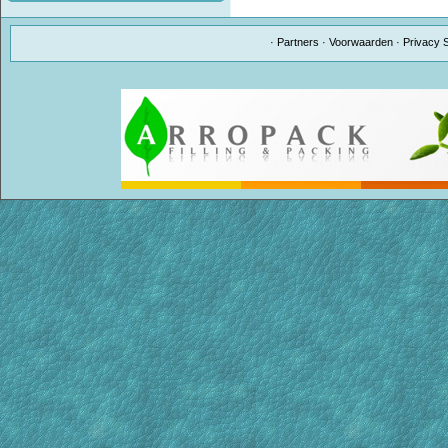
·
Partners
·
Voorwaarden
·
Privacy 