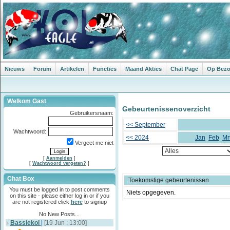
Nieuws
Forum
Artikelen
Functies
Maand Akties
Chat Page
Op Bezoe
Welkom Gast
Gebeurtenissenoverzicht
Gebruikersnaam:
<< September
Wachtwoord:
<< 2024
Jan
Feb
Mr
Vergeet me niet
[
Aanmelden
]
[
Wachtwoord vergeten?
]
Chat Box
Toekomstige gebeurtenissen
You must be logged in to post comments
Niets opgegeven.
on this site - please either log in or if you
are not registered click
here
to signup
No New Posts...
Bassiekoi
|
[19 Jun : 13:00]