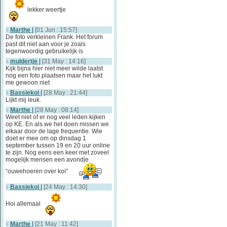
lekker weertje
Marthe
|
[01 Jun : 15:57]
De foto verkleinen Frank. Het forum
past dit niet aan voor je zoals
tegenwoordig gebruikelijk is
muldertje
|
[31 May : 14:16]
Kijk bijna hier niet meer wilde laatst
nog een foto plaatsen maar het lukt
me gewoon niet
Bassiekoi
|
[28 May : 21:44]
Lijkt mij leuk.
Marthe
|
[28 May : 08:14]
Weet niet of er nog veel leden kijken
op KE. En als we het doen missen we
elkaar door de lage frequentie. Wie
doet er mee om op dinsdag 1
september tussen 19 en 20 uur online
te zijn. Nog eens een keer met zoveel
mogelijk mensen een avondje
“ouwehoeren over koi”
Bassiekoi
|
[24 May : 14:30]
Hoi allemaal
Marthe
|
[21 May : 11:42]