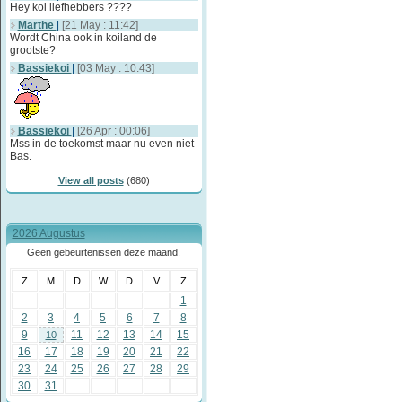
Hey koi liefhebbers ????
Marthe
|
[21 May : 11:42]
Wordt China ook in koiland de
grootste?
Bassiekoi
|
[03 May : 10:43]
Bassiekoi
|
[26 Apr : 00:06]
Mss in de toekomst maar nu even niet
Bas.
View all posts
(680)
2026 Augustus
Geen gebeurtenissen deze maand.
Z
M
D
W
D
V
Z
1
2
3
4
5
6
7
8
9
11
12
13
14
15
10
16
17
18
19
20
21
22
23
24
25
26
27
28
29
30
31