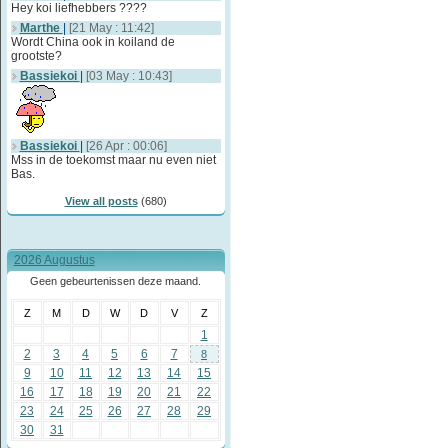
Hey koi liefhebbers ????
Marthe
|
[21 May : 11:42]
Wordt China ook in koiland de
grootste?
Bassiekoi
|
[03 May : 10:43]
Bassiekoi
|
[26 Apr : 00:06]
Mss in de toekomst maar nu even niet
Bas.
View all posts
(680)
2026 Augustus
Geen gebeurtenissen deze maand.
Z
M
D
W
D
V
Z
1
2
3
4
5
6
7
8
9
10
11
12
13
14
15
16
17
18
19
20
21
22
23
24
25
26
27
28
29
30
31