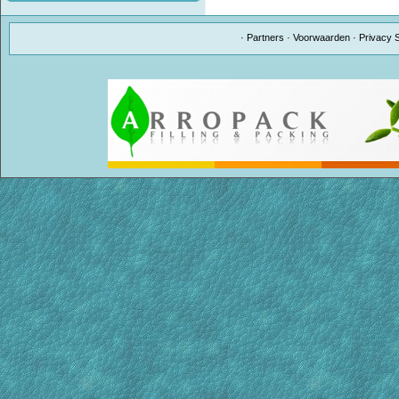
·
Partners
·
Voorwaarden
·
Privacy 