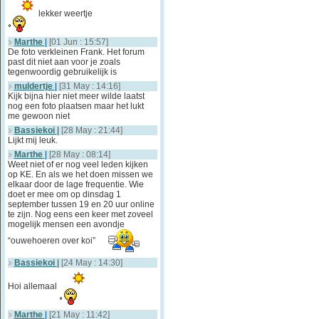
lekker weertje
Marthe
|
[01 Jun : 15:57]
De foto verkleinen Frank. Het forum
past dit niet aan voor je zoals
tegenwoordig gebruikelijk is
muldertje
|
[31 May : 14:16]
Kijk bijna hier niet meer wilde laatst
nog een foto plaatsen maar het lukt
me gewoon niet
Bassiekoi
|
[28 May : 21:44]
Lijkt mij leuk.
Marthe
|
[28 May : 08:14]
Weet niet of er nog veel leden kijken
op KE. En als we het doen missen we
elkaar door de lage frequentie. Wie
doet er mee om op dinsdag 1
september tussen 19 en 20 uur online
te zijn. Nog eens een keer met zoveel
mogelijk mensen een avondje
“ouwehoeren over koi”
Bassiekoi
|
[24 May : 14:30]
Hoi allemaal
Marthe
|
[21 May : 11:42]