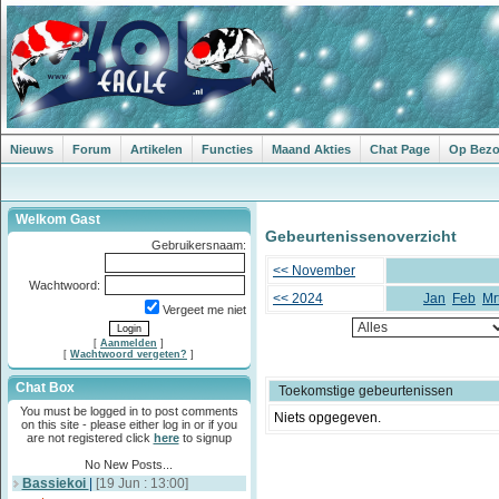
Nieuws
Forum
Artikelen
Functies
Maand Akties
Chat Page
Op Bezoe
Welkom Gast
Gebeurtenissenoverzicht
Gebruikersnaam:
<< November
Wachtwoord:
<< 2024
Jan
Feb
Mr
Vergeet me niet
[
Aanmelden
]
[
Wachtwoord vergeten?
]
Chat Box
Toekomstige gebeurtenissen
You must be logged in to post comments
Niets opgegeven.
on this site - please either log in or if you
are not registered click
here
to signup
No New Posts...
Bassiekoi
|
[19 Jun : 13:00]